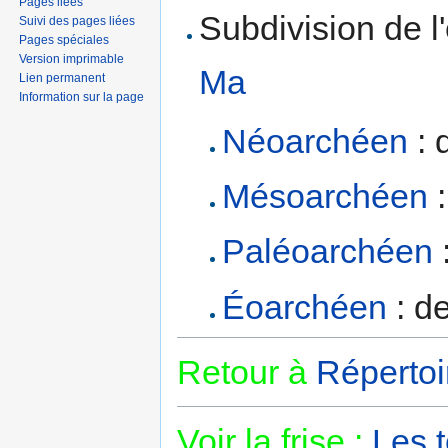
Pages liées
Subdivision de 
Suivi des pages liées
Pages spéciales
Version imprimable
Ma
Lien permanent
Information sur la page
Néoarchéen
: 
Mésoarchéen
:
Paléoarchéen
:
Éoarchéen
: de
Retour à
Répertoi
Voir la frise :
Les 