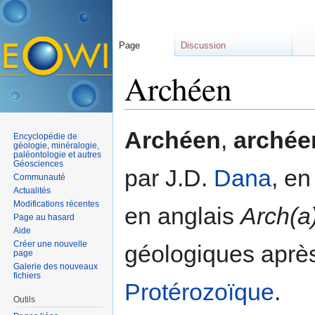
Page
Discussion
Archéen
Aller à :
navigation
,
rechercher
Archéen
,
archée
Encyclopédie de
géologie, minéralogie,
paléontologie et autres
Géosciences
par J.D.
Dana
, e
Communauté
Actualités
Modifications récentes
en anglais
Arch(a
Page au hasard
Aide
Créer une nouvelle
géologiques après
page
Galerie des nouveaux
fichiers
Protérozoïque
.
Outils