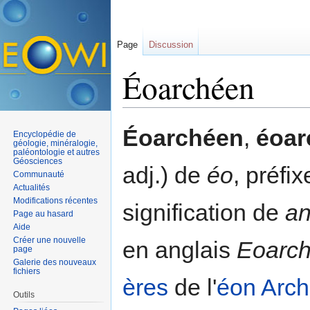
Page
Discussion
Éoarchéen
Aller à :
navigation
,
rechercher
Éoarchéen
,
éoar
Encyclopédie de
géologie, minéralogie,
paléontologie et autres
Géosciences
adj.) de
éo
, préfi
Communauté
Actualités
Modifications récentes
signification de
an
Page au hasard
Aide
Créer une nouvelle
en anglais
Eoarch
page
Galerie des nouveaux
fichiers
ères
de l'
éon
Arc
Outils