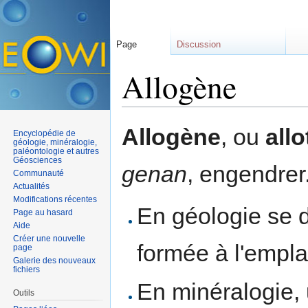
Page
Discussion
Allogène
Aller à :
navigation
,
rechercher
Allogène
, ou
all
Encyclopédie de
géologie, minéralogie,
paléontologie et autres
Géosciences
genan
, engendrer
Communauté
Actualités
Modifications récentes
En géologie se d
Page au hasard
Aide
Créer une nouvelle
formée à l'empla
page
Galerie des nouveaux
fichiers
En minéralogie,
Outils