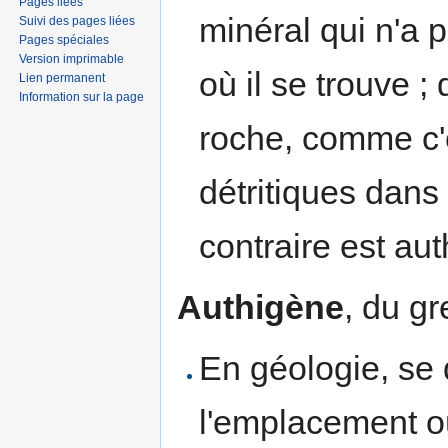
Pages liées
minéral qui n'a 
Suivi des pages liées
Pages spéciales
Version imprimable
où il se trouve 
Lien permanent
Information sur la page
roche, comme c'
détritiques dan
contraire est au
Authigène
, du g
En géologie, se 
l'emplacement où