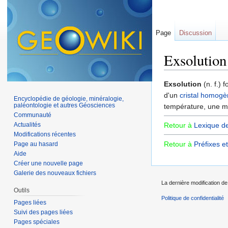
Page
Discussion
Exsolution
Aller à :
navigation
,
Exsolution
(n. f.) 
d'un
cristal
homogè
Encyclopédie de géologie, minéralogie,
paléontologie et autres Géosciences
température, une ma
Communauté
Actualités
Retour à
Lexique d
Modifications récentes
Retour à
Préfixes e
Page au hasard
Aide
Créer une nouvelle page
Galerie des nouveaux fichiers
La dernière modification de
Outils
Politique de confidentialité
Pages liées
Suivi des pages liées
Pages spéciales