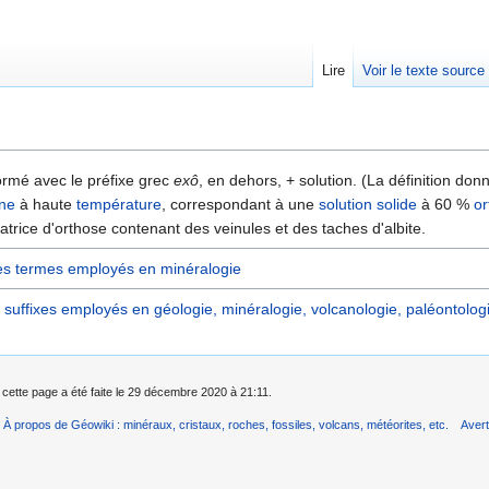
Lire
Voir le texte source
rechercher
formé avec le préfixe grec
exô
, en dehors, + solution. (La définition donn
ne
à haute
température
, correspondant à une
solution solide
à 60 %
or
trice d'orthose contenant des veinules et des taches d'albite.
es termes employés en minéralogie
t suffixes employés en géologie, minéralogie, volcanologie, paléontologie
 cette page a été faite le 29 décembre 2020 à 21:11.
À propos de Géowiki : minéraux, cristaux, roches, fossiles, volcans, météorites, etc.
Aver