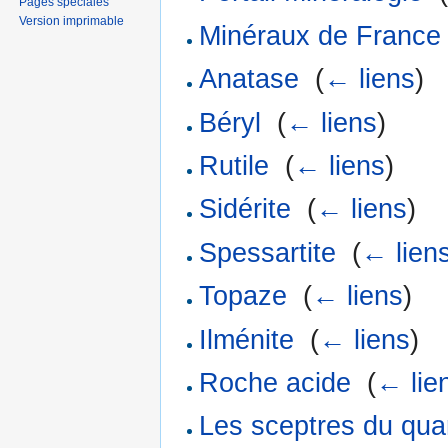
Pages spéciales
Version imprimable
Minéraux de France
Anatase
‎
(
← liens
)
Béryl
‎
(
← liens
)
Rutile
‎
(
← liens
)
Sidérite
‎
(
← liens
)
Spessartite
‎
(
← lien
Topaze
‎
(
← liens
)
Ilménite
‎
(
← liens
)
Roche acide
‎
(
← lie
Les sceptres du qua