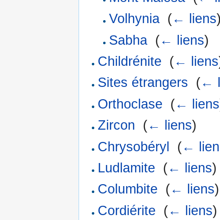
Volhynia
‎
(
← liens
Sabha
‎
(
← liens
)
Childrénite
‎
(
← liens
Sites étrangers
‎
(
← l
Orthoclase
‎
(
← liens
Zircon
‎
(
← liens
)
Chrysobéryl
‎
(
← lie
Ludlamite
‎
(
← liens
)
Columbite
‎
(
← liens
)
Cordiérite
‎
(
← liens
)