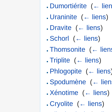
Dumortiérite
‎
(
← lie
Uraninite
‎
(
← liens
)
Dravite
‎
(
← liens
)
Schorl
‎
(
← liens
)
Thomsonite
‎
(
← lien
Triplite
‎
(
← liens
)
Phlogopite
‎
(
← liens
Spodumène
‎
(
← lien
Xénotime
‎
(
← liens
)
Cryolite
‎
(
← liens
)