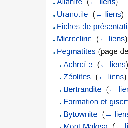
Allanite
‎
(
← liens
)
Uranotile
‎
(
← liens
)
Fiches de présentat
Microcline
‎
(
← liens
)
Pegmatites
(page de 
Achroïte
‎
(
← liens
Zéolites
‎
(
← liens
)
Bertrandite
‎
(
← lie
Formation et gise
Bytownite
‎
(
← lien
Mont Malosa
‎
(
← l