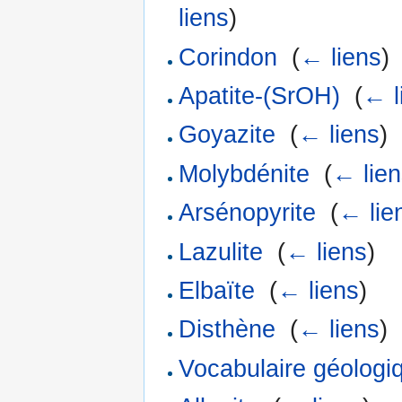
liens
)
Corindon
‎
(
← liens
)
Apatite-(SrOH)
‎
(
← l
Goyazite
‎
(
← liens
)
Molybdénite
‎
(
← lie
Arsénopyrite
‎
(
← lie
Lazulite
‎
(
← liens
)
Elbaïte
‎
(
← liens
)
Disthène
‎
(
← liens
)
Vocabulaire géologi