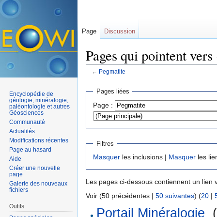
Page
Discussion
Pages qui pointent vers
←
Pegmatite
Aller à :
navigation
,
rechercher
Pages liées
Encyclopédie de
géologie, minéralogie,
Page :
paléontologie et autres
Géosciences
Communauté
Actualités
Modifications récentes
Filtres
Page au hasard
Masquer
les inclusions |
Masquer
les lie
Aide
Créer une nouvelle
page
Les pages ci-dessous contiennent un lien 
Galerie des nouveaux
fichiers
Voir (50 précédentes |
50 suivantes
) (
20
|
Outils
Portail Minéralogie
‎