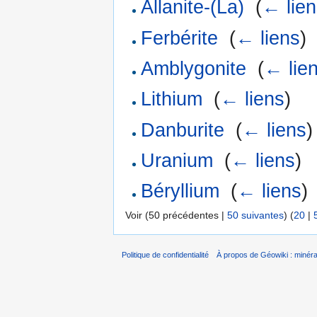
Allanite-(La)
‎
(
← lie
Ferbérite
‎
(
← liens
)
Amblygonite
‎
(
← lie
Lithium
‎
(
← liens
)
Danburite
‎
(
← liens
)
Uranium
‎
(
← liens
)
Béryllium
‎
(
← liens
)
Voir (50 précédentes |
50 suivantes
) (
20
|
Politique de confidentialité
À propos de Géowiki : minérau