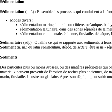
Sédimentation
Sédimentation
(n. f.) : Ensemble des processus qui conduisent à la fo
Modes divers :
sédimentation marine, littorale ou côtière, océanique, bath
sédimentation lagunaire, dans des zones séparées de la me
sédimentation continentale, éolienne, fluviatile, deltaïque, 
Sédimentaire
(adj.) : Qualifie ce qui se rapporte aux sédiments, à leur
Sédiment
(n. m.) du latin
sedimentum
, dépôt, de
sedere
, être assis - s
Sédiments
Des particules plus ou moins grosses, ou des matières précipitées qui ont
matériaux peuvent provenir de l'
érosion
de
roches
plus anciennes, de tra
marin, fluviatile, lacustre ou
glaciaire
. Après son
dépôt
, il peut subir u