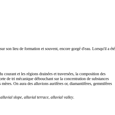
sur son lieu de formation et souvent, encore gorgé d'eau. Lorsqu'il a été
du courant et les régions drainées et traversées, la composition des
sorte de tri mécanique débouchant sur la concentration de substances
s
mères. On aura des alluvions aurifères
or
,
diamantifères
, gemmifères
:
alluvial slope
,
alluvial terrace
,
alluvial valley
.