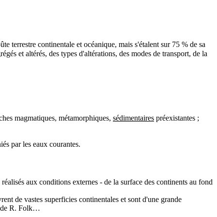
te terrestre continentale et océanique, mais s'étalent sur 75 % de sa
régés et altérés, des types d'altérations, des modes de transport, de la
oches
magmatiques
,
métamorphiques
,
sédimentaires
préexistantes ;
és par les eaux courantes.
 réalisés aux conditions externes - de la surface des continents au fond
ent de vastes superficies continentales et sont d'une grande
le de R. Folk…