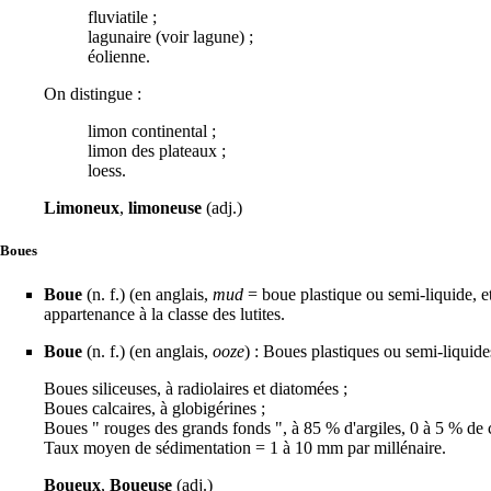
fluviatile ;
lagunaire (voir
lagune
) ;
éolienne.
On distingue :
limon continental ;
limon des plateaux ;
loess
.
Limoneux
,
limoneuse
(adj.)
Boues
Boue
(n. f.) (en anglais,
mud
= boue plastique ou semi-liquide, e
appartenance à la classe des
lutites
.
Boue
(n. f.) (en anglais,
ooze
) : Boues plastiques ou semi-liquid
Boues
siliceuses
, à
radiolaires
et
diatomées
;
Boues
calcaires
, à
globigérines
;
Boues " rouges des grands fonds ", à 85 % d'argiles, 0 à 5 % de c
Taux moyen de sédimentation = 1 à 10 mm par millénaire.
Boueux
,
Boueuse
(adj.)