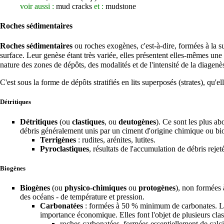
voir aussi :
mud cracks
et :
mudstone
Roches sédimentaires
Roches
sédimentaires
ou roches
exogènes
, c'est-à-dire, formées à la 
surface. Leur genèse étant très variée, elles présentent elles-mêmes une t
nature des zones de dépôts, des modalités et de l'intensité de la
diagenè
C'est sous la forme de dépôts stratifiés en lits superposés (
strates
), qu'e
Détritiques
Détritiques
(ou
clastiques
, ou
deutogènes
). Ce sont les plus a
débris généralement unis par un ciment d'origine chimique ou bio
Terrigènes
:
rudites
,
arénites
,
lutites
.
Pyroclastiques
, résultats de l'accumulation de débris rejet
Biogènes
Biogènes
(ou
physico-chimiques
ou
protogènes
), non formées 
des océans - de
température
et
pression
.
Carbonatées
: formées à 50 % minimum de
carbonates
. 
importance économique. Elles font l'objet de plusieurs cla
roches carbonatées, formées essentiellement de
calci