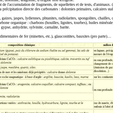
t de l'accumulation de fragments, de squellettes et de tests, d'animaux. (ca
précipitation directe des carbonates : dolomies primaires, calcaires stala
,
gaizes
,
jaspes
,
lydiennes
,
phtanites
,
radiolarites
,
spongolites
,
chailles
,
arbone
organique :
charbons
(
houilles
,
lignites
,
tourbes
), huiles minérale
,
gypse
,
anhydrite
,
sylvinite
,
carnalite
,
barite
.
dimentaires de
fer
(
minettes
, etc.),
glauconitites
,
bauxites
(pro parte)…