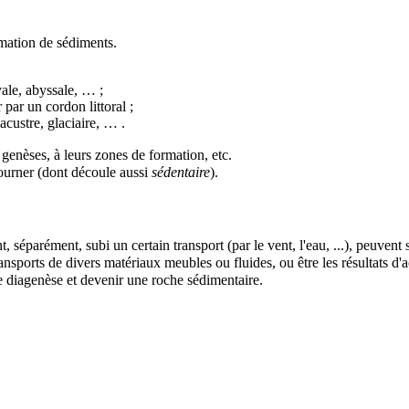
rmation de sédiments.
yale, abyssale, … ;
r par un
cordon littoral
;
lacustre, glaciaire, … .
s
genèses
, à leurs zones de formation, etc.
éjourner (dont découle aussi
sédentaire
).
, séparément, subi un certain transport (par le vent, l'eau, ...), peuven
nsports de divers matériaux meubles ou fluides, ou être les résultats d'a
ne
diagenèse
et devenir une
roche
sédimentaire.