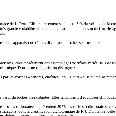
surface de la
Terre
. Elles représentent seulement 5 % du volume de la croû
rès grande variabilité, fonction de la nature initiale des matériaux désag
se
…
lles nous apparaissent. On les distingue en roches sédimentaires :
bondantes, elles représentent des assemblages de débris variés issus de r
chimique. Dans cette catégorie, on distingue :
és par les
volcans
-
cendres
,
cinérites
,
lapillis
,
tufs
- plus ou moins remani
à partir de roches préexistantes. Elles témoignent d'équilibres chimiques
Les roches carbonatées représentent 20 % des roches sédimentaires, couvr
ssifications, dont la classification dichotomique de R.J. Dunham et cel
te
,
dolomite
,
aragonite
, d'origine non terrigène.