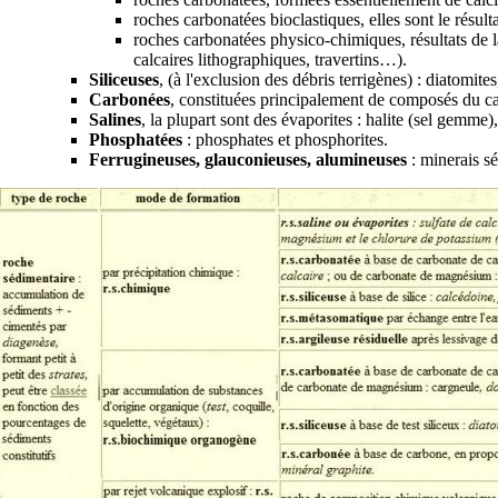
roches carbonatées bioclastiques, elles sont le résulta
roches carbonatées physico-chimiques, résultats de la 
calcaires lithographiques, travertins…).
Siliceuses
, (à l'exclusion des débris terrigènes) :
diatomites
Carbonées
, constituées principalement de composés du
c
Salines
, la plupart sont des
évaporites
:
halite
(sel gemme)
Phosphatées
:
phosphates
et phosphorites.
Ferrugineuses, glauconieuses, alumineuses
:
minerais
sé