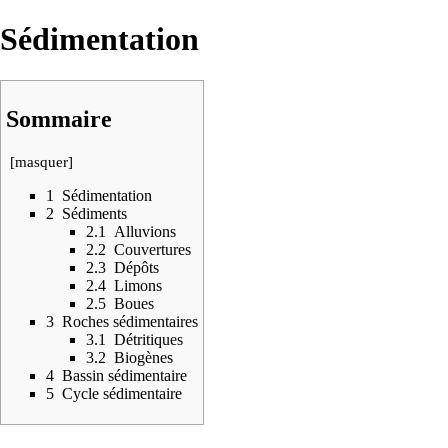
Sédimentation
Sommaire
[
masquer
]
1
Sédimentation
2
Sédiments
2.1
Alluvions
2.2
Couvertures
2.3
Dépôts
2.4
Limons
2.5
Boues
3
Roches sédimentaires
3.1
Détritiques
3.2
Biogènes
4
Bassin sédimentaire
5
Cycle sédimentaire