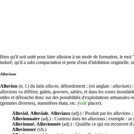
Bien qu'il soit usité pour faire allusion à un mode de formation, le mot
induré, qu'il a subi compactation et perte d'eau d'inbibition originelle, 
Alluvions
Alluvion
(n. f.) du latin
alluvio
, débordement ; (en anglais :
alluvium
) 
alluvions va différer,
galets
,
graviers
,
sables
, et dans les zones inondabl
utiles et débouche donc sur des possibilités d'exploitations artisanales 
(
gemmes
diverses), stannifères
étain
, etc. (
voir
placer
).
Alluvial
,
Alluviale
,
Alluviaux
(adj.) : Produit par les alluvions ;
Alluvionnaire
(adj.) : Contenu dans les alluvions ; exemple : or 
Alluvionné
,
Alluvionnée
(adj.) : Qualifie ce qui est recouvert d'
Alluvionner
(vb.)