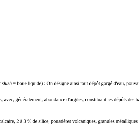
t
slush
= boue liquide) : On désigne ainsi tout dépôt gorgé d'eau, pouvan
es, avec, généralement, abondance d'
argiles
, constituant les dépôts des b
alcaire, 2 à 3 % de silice, poussières
volcaniques
, granules
métalliques