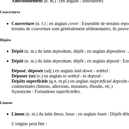
Alluvionnement
(n. m.) ; (en anglais :
alluviation
)
Couvertures
Couverture
(n. f.) ; en anglais
cover
: Ensemble de terrains rep
terrains de couverture sont généralement sédimentaires, ils peuv
Dépôts
Dépôt
(n. m.) du latin
depositum
, dépôt ; en anglais
deposition
: 
Dépôt
(n. m.) du latin
depositum
, dépôt ; en anglais
deposit
: Ens
Déposé
,
déposée
(adj.) en anglais
laid down - settled
:
Déposer (se)
(v.) en anglais
to settled - to deposit
:
Dépôts superficiels
(g.n. m.pl.) en anglais
su(pe)rficial deposits
continentales (
limons
,
alluvions
,
moraines
,
éboulis
, etc.)
Synonyme : Formations superficielles.
Limons
Limon
(n. m.) du latin
limus
, boue ; en anglais
loam
:
Dépôt
dét
L'origine peut être :