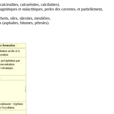
lcirudites, calcarénites, calcilutites).
gmitiques et stalactitiques, perles des cavernes, et partiellement,
cherts
,
silex
,
silexites
,
meulières
.
s (
asphaltes
,
bitumes
,
pétroles
).