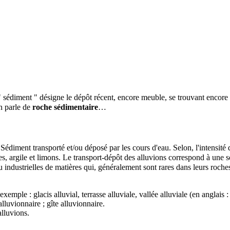
 " sédiment " désigne le dépôt récent, encore meuble, se trouvant encore 
on parle de
roche sédimentaire
…
:
Sédiment
transporté et/ou déposé par les cours d'eau. Selon, l'intensité 
es,
argile
et
limons
. Le transport-dépôt des alluvions correspond à une 
ou industrielles de matières qui, généralement sont rares dans leurs
roche
 exemple : glacis alluvial, terrasse alluviale,
vallée
alluviale (en anglais 
alluvionnaire ;
gîte alluvionnaire
.
alluvions.