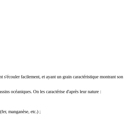
t s'écouler facilement, et ayant un grain caractéristique montrant son
assins océaniques. On les caractérise d'après leur nature :
(
fer
,
manganèse
, etc.) ;