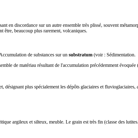
osant en
discordance
sur un autre ensemble très
plissé
, souvent
métamorp
ent être, beaucoup plus rarement,
volcaniques
.
Accumulation de substances sur un
substratum
(voir :
Sédimentation
.
emble de matériau résultant de l'accumulation précédemment évoquée (
et, désignant plus spécialement les dépôts glaciaires et fluvioglaciaires,
ritique
argileux
et
silteux
, meuble. Le grain est très fin (classe des
lutites