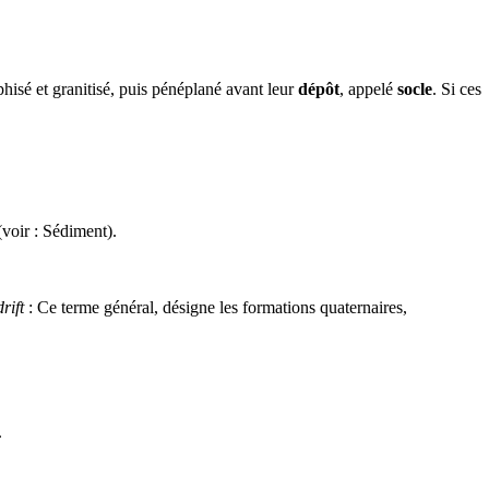
hisé
et
granitisé
, puis
pénéplané
avant leur
dépôt
, appelé
socle
. Si ces
voir :
Sédiment
).
drift
: Ce terme général, désigne les formations
quaternaires
,
.