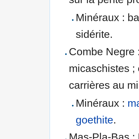
Minéraux : bar
sidérite.
Combe Negre 
micaschistes ; 
carrières au m
Minéraux :
ma
goethite
.
Mas-Pla-Bas : 