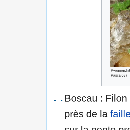
Pyromorphit
Pascal03)
Boscau : Filon
près de la
faill
sur la pente pr