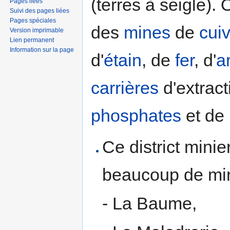
(terres à seigle).
Pages liées
Suivi des pages liées
Pages spéciales
des
mines
de
cui
Version imprimable
Lien permanent
Information sur la page
d'
étain
, de
fer
, d'
a
carrières
d'extract
phosphates
et de
Ce district mini
beaucoup de min
- La Baume,