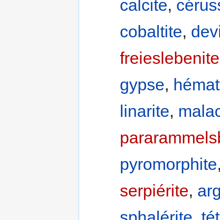
calcite
,
cérus
cobaltite
,
devi
freieslebenite
gypse
,
hémat
linarite
,
malac
pararammelsb
pyromorphite
serpiérite
,
ar
sphalérite
,
té