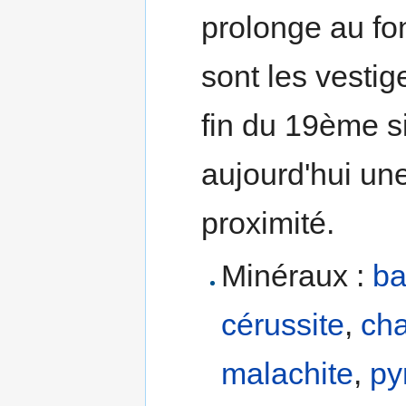
prolonge au fo
sont les vestig
fin du 19ème si
aujourd'hui un
proximité.
Minéraux :
ba
cérussite
,
cha
malachite
,
py