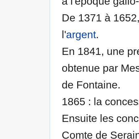
à l'époque gall
De 1371 à 1652, 
l'
argent
.
En 1841, une pr
obtenue par Mess
de Fontaine.
1865 : la conce
Ensuite les conc
Comte de Serain