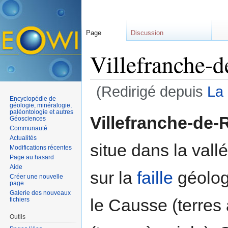
Page
Discussion
Villefranche-
(Redirigé depuis
La
Encyclopédie de
Aller à :
navigation
,
rechercher
géologie, minéralogie,
paléontologie et autres
Villefranche-de
Géosciences
Communauté
Actualités
situe dans la vall
Modifications récentes
Page au hasard
Aide
sur la
faille
géolog
Créer une nouvelle
page
Galerie des nouveaux
le Causse (terres
fichiers
Outils