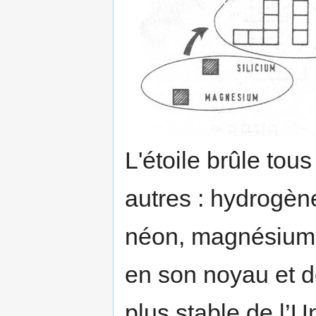
L'étoile brûle tou
autres : hydrogèn
néon, magnésium, 
en son noyau et do
plus stable de l’Uni