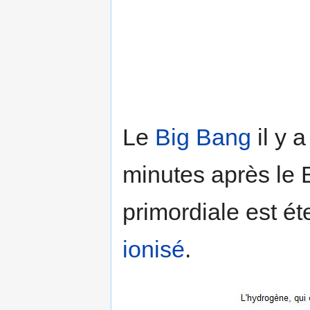
Le
Big Bang
il y 
minutes après le 
primordiale est ét
ionisé
.