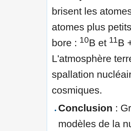
brisent les atome
atomes plus petits
10
11
bore :
B et
B +
L'atmosphère terre
spallation nucléai
cosmiques.
Conclusion
: G
modèles de la nu