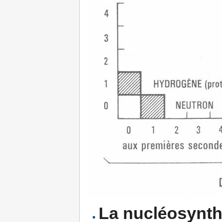
La nucléosynthè