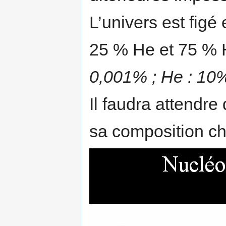
­L’univers est fig
25 % He et 75 % 
0,001% ; He : 10%
­Il faudra attendr
sa composition ch