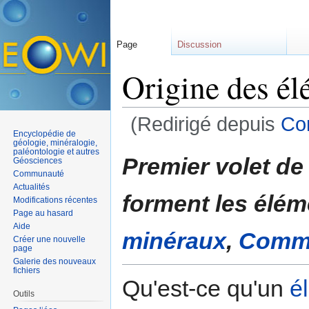
Page
Discussion
Origine des él
(Redirigé depuis
Co
Encyclopédie de
Aller à :
navigation
,
rechercher
géologie, minéralogie,
paléontologie et autres
Premier volet de
Géosciences
Communauté
Actualités
forment les élé
Modifications récentes
Page au hasard
Aide
minéraux
,
Comme
Créer une nouvelle
page
Galerie des nouveaux
fichiers
Qu'est-ce qu'un
é
Outils