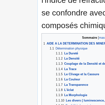
se confondre ave
composés chimiqu
Sommaire
[
mas
1
AIDE A LA DETERMINATION DES MINE
1.1
Détermination physique
1.1.1
La Dureté
1.1.2
La Densité
1.1.3
Couplage de la Densité et d
1.1.4
La Trace
1.1.5
Le Clivage et la Cassure
1.1.6
La Couleur
1.1.7
La Transparence
1.1.8
L'éclat
1.1.9
La Morphologie
1.1.10
Les divers ( luminescence, 