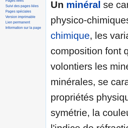
Pages liées
Un
minéral
se ca
Suivi des pages liées
Pages spéciales
physico-chimique
Version imprimable
Lien permanent
Information sur la page
chimique
, les var
composition font 
volontiers les m
minérales, se cara
propriétés physiqu
symétrie, la couleur
l'indice de réfrac