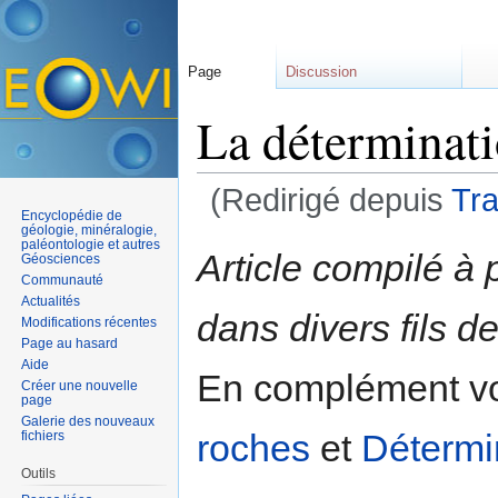
Page
Discussion
La déterminat
(Redirigé depuis
Tr
Encyclopédie de
Aller à :
navigation
,
rechercher
géologie, minéralogie,
paléontologie et autres
Article compilé à 
Géosciences
Communauté
Actualités
dans divers fils 
Modifications récentes
Page au hasard
Aide
En complément vo
Créer une nouvelle
page
Galerie des nouveaux
roches
et
Détermi
fichiers
Outils