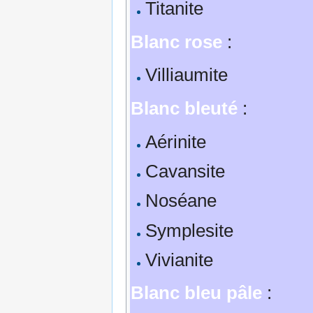
Titanite
Blanc rose
:
Villiaumite
Blanc bleuté
:
Aérinite
Cavansite
Noséane
Symplesite
Vivianite
Blanc bleu pâle
: