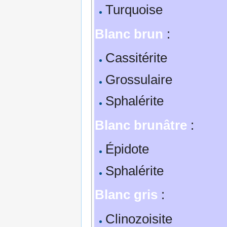
Turquoise
Blanc brun
:
Cassitérite
Grossulaire
Sphalérite
Blanc brunâtre
:
Épidote
Sphalérite
Blanc gris
:
Clinozoisite