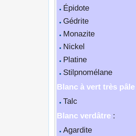
Épidote
Gédrite
Monazite
Nickel
Platine
Stilpnomélane
Blanc à vert très pâle
Talc
Blanc verdâtre
:
Agardite