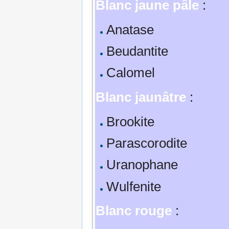
Blanc jaune pâle
:
Anatase
Beudantite
Calomel
Blanc jaunâtre
:
Brookite
Parascorodite
Uranophane
Wulfenite
Blanc rouge
: