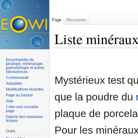
Page
Discussion
Liste minéraux
Aller à :
navigation
,
rechercher
Encyclopédie de
géologie, minéralogie,
paléontologie et autres
Géosciences
Mystérieux test qu
Communauté
Actualités
Modifications récentes
que la poudre du
Page au hasard
Aide
Créer une nouvelle
plaque de porcelai
page
Galerie des nouveaux
fichiers
Pour les minéraux 
Outils