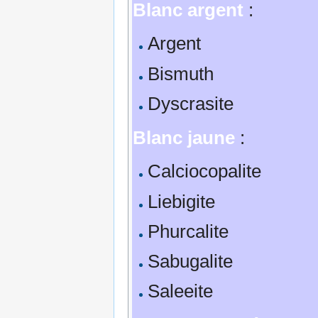
Blanc argent
:
Argent
Bismuth
Dyscrasite
Blanc jaune
:
Calciocopalite
Liebigite
Phurcalite
Sabugalite
Saleeite