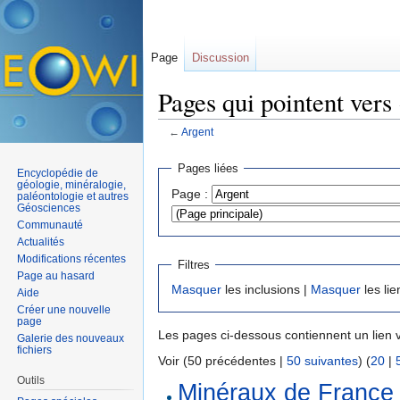
Page
Discussion
Pages qui pointent vers
←
Argent
Aller à :
navigation
,
rechercher
Pages liées
Encyclopédie de
géologie, minéralogie,
Page :
paléontologie et autres
Géosciences
Communauté
Actualités
Modifications récentes
Filtres
Page au hasard
Masquer
les inclusions |
Masquer
les lie
Aide
Créer une nouvelle
page
Les pages ci-dessous contiennent un lien 
Galerie des nouveaux
fichiers
Voir (50 précédentes |
50 suivantes
) (
20
|
Outils
Minéraux de France