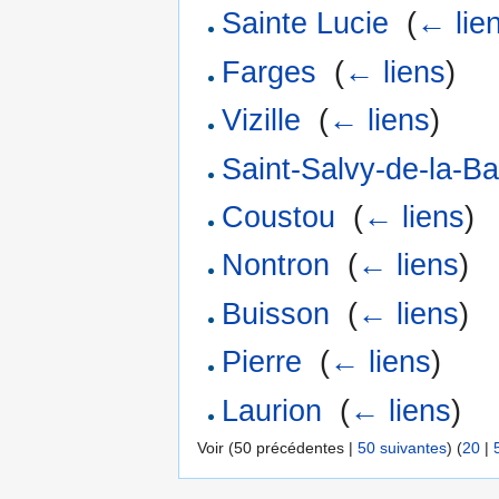
Sainte Lucie
‎
(
← lie
Farges
‎
(
← liens
)
Vizille
‎
(
← liens
)
Saint-Salvy-de-la-B
Coustou
‎
(
← liens
)
Nontron
‎
(
← liens
)
Buisson
‎
(
← liens
)
Pierre
‎
(
← liens
)
Laurion
‎
(
← liens
)
Voir (50 précédentes |
50 suivantes
) (
20
|