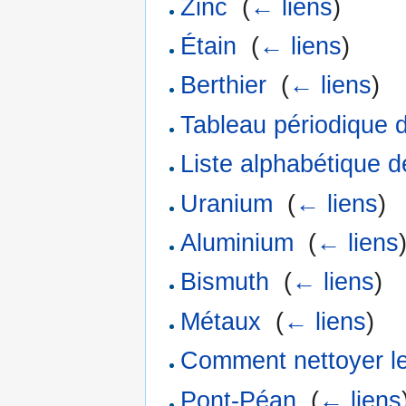
Zinc
‎
(
← liens
)
Étain
‎
(
← liens
)
Berthier
‎
(
← liens
)
Tableau périodique 
Liste alphabétique d
Uranium
‎
(
← liens
)
Aluminium
‎
(
← liens
Bismuth
‎
(
← liens
)
Métaux
‎
(
← liens
)
Comment nettoyer l
Pont-Péan
‎
(
← liens