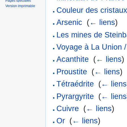
Pages spéciales
Version imprimable
Couleur des cristau
Arsenic
‎
(
← liens
)
Les mines de Stein
Voyage à La Union /
Acanthite
‎
(
← liens
)
Proustite
‎
(
← liens
)
Tétraédrite
‎
(
← liens
Pyrargyrite
‎
(
← liens
Cuivre
‎
(
← liens
)
Or
‎
(
← liens
)