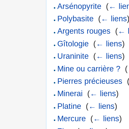
Arsénopyrite
‎
(
← lie
Polybasite
‎
(
← liens
Argents rouges
‎
(
← 
Gîtologie
‎
(
← liens
)
Uraninite
‎
(
← liens
)
Mine ou carrière ?
‎
(
Pierres précieuses
‎
Minerai
‎
(
← liens
)
Platine
‎
(
← liens
)
Mercure
‎
(
← liens
)