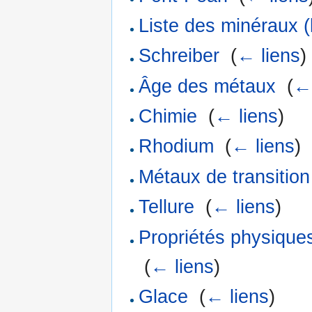
Liste des minéraux (l
Schreiber
‎
(
← liens
)
Âge des métaux
‎
(
← 
Chimie
‎
(
← liens
)
Rhodium
‎
(
← liens
)
Métaux de transition
Tellure
‎
(
← liens
)
Propriétés physique
‎
(
← liens
)
Glace
‎
(
← liens
)