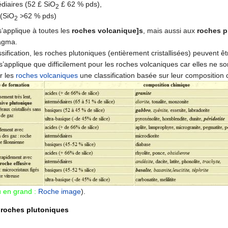
iaires (52 £ SiO
£ 62 % pds),
2
(SiO
>62 % pds)
2
 s’applique à toutes les
roches volcanique]s
, mais aussi aux
roches p
agma.
sification, les roches plutoniques (entièrement cristallisées) peuvent 
 s’applique que difficilement pour les roches volcaniques car elles ne son
r les
roches
volcaniques
une classification basée sur leur composition
u en grand :
Roche image
).
s roches plutoniques