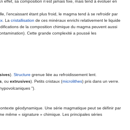
ffet, sa composition n’est jamais fixe, mais tend à évoluer en
lle, l’encaissant étant plus froid, le magma tend à se refroidir par
ux
. La
cristallisation
de ces minéraux enrichi relativement le liquide
odifications de la composition chimique du magma peuvent aussi
ontamination). Cette grande complexité a poussé les
usives
).
Structure
grenue liée au refroidissement lent.
s
, ou
extrusives
). Petits cristaux (
microlithes
) pris dans un verre.
 hypovolcaniques ").
 contexte géodynamique. Une série magmatique peut se définir par
ne même « signature » chimique. Les principales séries