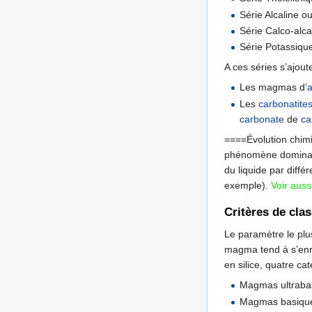
Série Alcaline o
Série Calco-alca
Série Potassiqu
A ces séries s’ajout
Les magmas d’
Les
carbonatite
carbonate
de
ca
====Évolution chi
phénomène dominant 
du liquide par diff
exemple).
Voir auss
Critères de cla
Le paramètre le plu
magma tend à s’enri
en silice, quatre c
Magmas ultraba
Magmas basique