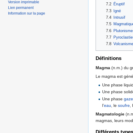
Version imprimable
7.2
Éruptif
Lien permanent
7.3
Igné
Information sur la page
7.4
Intrusif
7.5
Magmatiqu
7.6
Plutonisme
7.7
Pyroclastie
7.8
Volcanism
Définitions
Magma
(n.m.) du g
Le magma est généra
Une phase liquid
Une phase solid
Une phase
gaz
l’
eau
, le
soufre
,
Magmatologie
(n.m
magmas, leurs modes
Différents typ