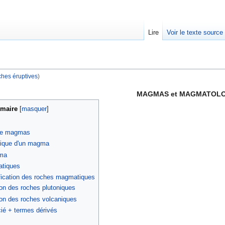
Lire
Voir le texte source
hes éruptives
)
rechercher
MAGMAS et MAGMATOLO
maire
[
masquer
]
 de magmas
mique d'un magma
gma
atiques
ification des roches magmatiques
ion des roches plutoniques
ion des roches volcaniques
ié + termes dérivés