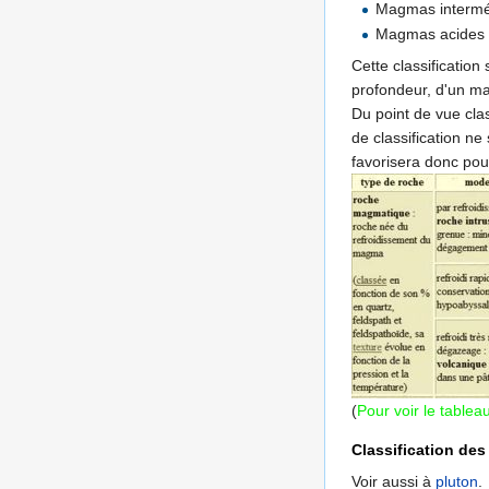
Magmas interméd
Magmas acides 
Cette classification
profondeur, d'un m
Du point de vue clas
de classification ne
favorisera donc pou
(
Pour voir le tablea
Classification de
Voir aussi à
pluton
.