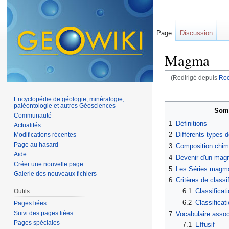
Page
Discussion
Magma
(Redirigé depuis
Roc
Aller à :
navigation
,
Encyclopédie de géologie, minéralogie,
paléontologie et autres Géosciences
Som
Communauté
1
Définitions
Actualités
2
Différents types
Modifications récentes
Page au hasard
3
Composition chi
Aide
4
Devenir d'un ma
Créer une nouvelle page
5
Les Séries magm
Galerie des nouveaux fichiers
6
Critères de class
6.1
Classificat
Outils
6.2
Classificat
Pages liées
Suivi des pages liées
7
Vocabulaire assoc
Pages spéciales
7.1
Effusif