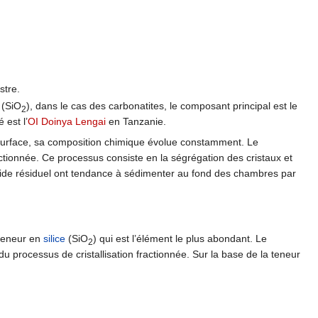
stre.
(SiO
), dans le cas des carbonatites, le composant principal est le
2
 est l’
OI Doinya Lengai
en Tanzanie.
urface, sa composition chimique évolue constamment. Le
ctionnée. Ce processus consiste en la ségrégation des cristaux et
uide résiduel ont tendance à sédimenter au fond des chambres par
 teneur en
silice
(SiO
) qui est l’élément le plus abondant. Le
2
u processus de cristallisation fractionnée. Sur la base de la teneur