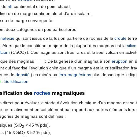
u de
rift
continental et de point chaud,
line ou de marge continentale et d’arc insulaire,
e ou de marge convergente.
ent deux catégories un peu particulières :
anatexie
qui sont issus de la fusion partielle de roches de la
croûte
terre
s
. Alors que le constituant majeur de la plupart des magmas est la
silice
lcium
(CaCO
). Ces magmas sont très rares et le seul volcan en activité
3
mique des magmas==== : De la genèse d’un magma à son
éruption
en s
qui favorise l’évolution chimique d’un magma est la cristallisation fra
érence de
densité
(les minéraux
ferromagnésiens
plus denses que le liq
i :
Solidification
.
ssification des
roches
magmatiques
s direct pour évaluer le stade d’évolution chimique d’un magma est sa
chir relativement en cet élément par rapport aux autres éléments lors d
atégories de magmas sont définies :
siques (SiO
< 45 % pds),
2
s (45 £ SiO
£ 52 % pds),
2