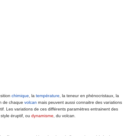
sition
chimique
, la
température
, la teneur en phénocristaux, la
ion de chaque
volcan
mais peuvent aussi connaitre des variations
if. Les variations de ces différents paramètres entrainent des
tyle éruptif, ou
dynamisme
, du volcan.