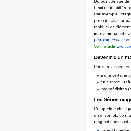
Du point de vue de 
fonction de différe
Par exemple, lorsq
perte de chaleur pa
résiduel en élément
intervenir par inter
pétrologues
/
volcan
Voir l'article
Evoluti
Devenir d'un 
Par refroidissement 
à une certaine p
en surface - ref
intermédiaires (
Les Séries mag
L’empreinte chimiqu
un ensemble de magm
magmatiques sont le
Série Tholéiith