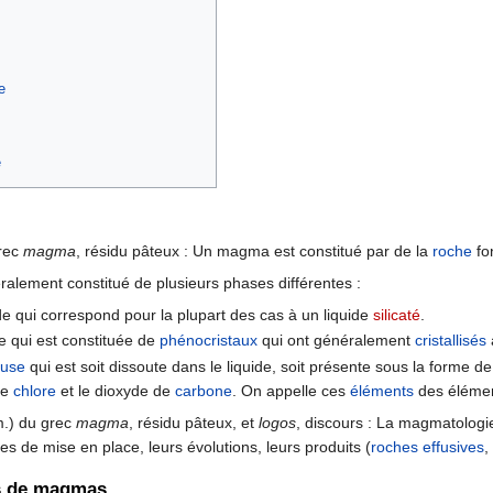
e
e
rec
magma
, résidu pâteux : Un magma est constitué par de la
roche
fo
lement constitué de plusieurs phases différentes :
e qui correspond pour la plupart des cas à un liquide
silicaté
.
e qui est constituée de
phénocristaux
qui ont généralement
cristallisés
euse
qui est soit dissoute dans le liquide, soit présente sous la forme 
 le
chlore
et le dioxyde de
carbone
. On appelle ces
éléments
des élément
.) du grec
magma
, résidu pâteux, et
logos
, discours : La magmatologi
 de mise en place, leurs évolutions, leurs produits (
roches effusives
,
es de magmas