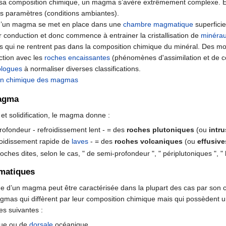
sa composition chimique, un magma s’avère extrêmement complexe. En e
nts paramètres (conditions ambiantes).
u’un magma se met en place dans une
chambre magmatique
superficie
r conduction et donc commence à entrainer la cristallisation de
minéra
s qui ne rentrent pas dans la composition chimique du minéral. Des m
action avec les
roches
encaissantes
(phénomènes d'assimilation et de c
ologues
à normaliser diverses classifications.
on chimique des magmas
magma
et solidification, le magma donne :
rofondeur - refroidissement lent - = des
roches plutoniques
(ou
intr
roidissement rapide de
laves
- = des
roches volcaniques
(ou
effusive
roches dites, selon le cas, " de semi-profondeur ", " périplutoniques ", "
matiques
e d’un magma peut être caractérisée dans la plupart des cas par son
as qui diffèrent par leur composition chimique mais qui possèdent u
s suivantes :
ique ou de
dorsale
océanique,