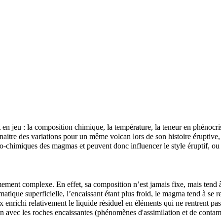
 en jeu : la composition
chimique
, la
température
, la teneur en phénocri
aitre des variations pour un même volcan lors de son histoire éruptive, 
ico-chimiques des magmas et peuvent donc influencer le style éruptif, o
ent complexe. En effet, sa composition n’est jamais fixe, mais tend à 
matique
superficielle, l’encaissant étant plus froid, le magma tend à se
 enrichi relativement le liquide résiduel en éléments qui ne rentrent p
on avec les
roches
encaissantes
(phénomènes d'assimilation et de contami