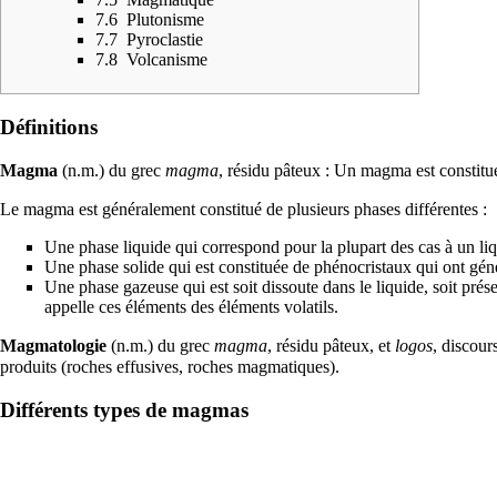
7.6
Plutonisme
7.7
Pyroclastie
7.8
Volcanisme
Définitions
Magma
(n.m.) du grec
magma
, résidu pâteux : Un magma est constitu
Le magma est généralement constitué de plusieurs phases différentes :
Une phase liquide qui correspond pour la plupart des cas à un li
Une phase solide qui est constituée de
phénocristaux
qui ont gén
Une phase
gazeuse
qui est soit dissoute dans le liquide, soit pré
appelle ces
éléments
des éléments volatils.
Magmatologie
(n.m.) du grec
magma
, résidu pâteux, et
logos
, discour
produits (
roches effusives
,
roches magmatiques
).
Différents types de magmas