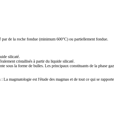
é par de la
roche
fondue (minimum 600°C) ou partiellement fondue.
quide
silicaté
.
éralement
cristallisés
à partir du liquide silicaté.
sente sous la forme de bulles. Les principaux constituants de la phase gaz
s : La magmatologie est l'étude des magmas et de tout ce qui se rapport