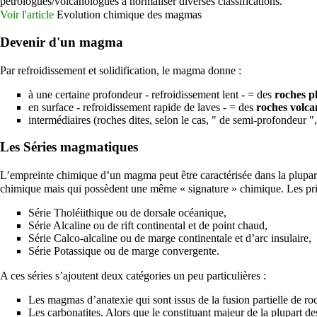
pétrologues
/
volcanologues
à normaliser diverses classifications.
Voir l'article
Evolution chimique des magmas
Devenir d'un magma
Par refroidissement et solidification, le magma donne :
à une certaine profondeur - refroidissement lent - = des
roches p
en surface - refroidissement rapide de
laves
- = des
roches volca
intermédiaires (roches dites, selon le cas, " de semi-profondeur "
Les Séries magmatiques
L’empreinte chimique d’un magma peut être caractérisée dans la plupar
chimique mais qui possèdent une même « signature » chimique. Les prin
Série Tholéiithique ou de
dorsale
océanique,
Série Alcaline ou de
rift
continental et de point chaud,
Série Calco-alcaline ou de marge continentale et d’arc insulaire,
Série Potassique ou de marge convergente.
A ces séries s’ajoutent deux catégories un peu particulières :
Les magmas d’
anatexie
qui sont issus de la fusion partielle de r
Les
carbonatites
. Alors que le constituant majeur de la plupart 