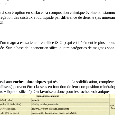
anie.
a à son
éruption
en surface, sa composition chimique évolue constamme
régation des cristaux et du liquide par différence de
densité
(les minéra
ion
.
 d’un magma est sa teneur en
silice
(SiO
) qui est l’élément le plus abo
2
née. Sur la base de la teneur en silice, quatre catégories de magmas sont 
ussi aux
roches plutoniques
qui résultent de la solidification, complè
tallisées) peuvent être classées en fonction de leur composition minéralo
aux + liquide silicaté). On favorisera donc pour les
roches
volcaniques
un