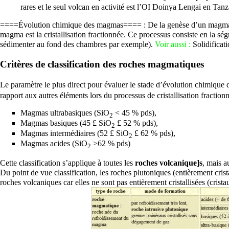
rares et le seul volcan en activité est l’
OI Doinya Lengai
en Tanz
====Évolution chimique des magmas==== : De la genèse d’un magm
magma est la cristallisation fractionnée. Ce processus consiste en la ség
sédimenter au fond des chambres par exemple).
Voir aussi :
Solidificat
Critères de classification des
roches
magmatiques
Le paramètre le plus direct pour évaluer le stade d’évolution chimique
rapport aux autres éléments lors du processus de cristallisation fraction
Magmas ultrabasiques (SiO
< 45 % pds),
2
Magmas basiques (45 £ SiO
£ 52 % pds),
2
Magmas intermédiaires (52 £ SiO
£ 62 % pds),
2
Magmas acides (SiO
>62 % pds)
2
Cette classification s’applique à toutes les
roches volcanique]s
, mais a
Du point de vue classification, les roches plutoniques (entièrement cris
roches volcaniques car elles ne sont pas entièrement cristallisées (crist