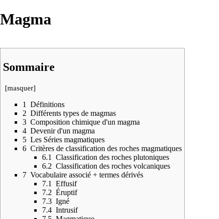
Magma
Sommaire
[
masquer
]
1
Définitions
2
Différents types de magmas
3
Composition chimique d'un magma
4
Devenir d'un magma
5
Les Séries magmatiques
6
Critères de classification des roches magmatiques
6.1
Classification des roches plutoniques
6.2
Classification des roches volcaniques
7
Vocabulaire associé + termes dérivés
7.1
Effusif
7.2
Éruptif
7.3
Igné
7.4
Intrusif
7.5
Magmatique