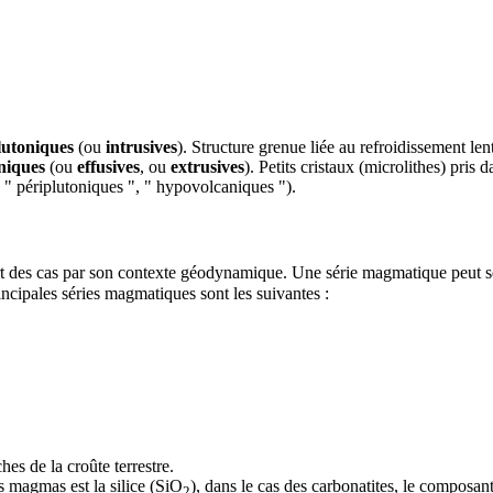
lutoniques
(ou
intrusives
).
Structure
grenue liée au refroidissement lent
niques
(ou
effusives
, ou
extrusives
). Petits cristaux (
microlithes
) pris d
, " périplutoniques ", " hypovolcaniques ").
t des cas par son contexte géodynamique. Une série magmatique peut se
cipales séries magmatiques sont les suivantes :
oches de la
croûte
terrestre.
des magmas est la
silice
(SiO
), dans le cas des carbonatites, le composant
2