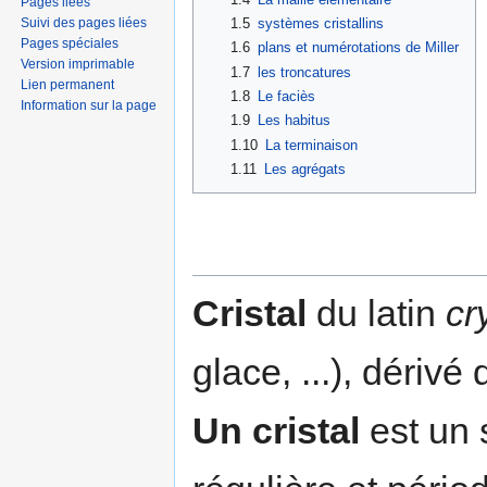
Pages liées
Suivi des pages liées
1.5
systèmes cristallins
Pages spéciales
1.6
plans et numérotations de Miller
Version imprimable
1.7
les troncatures
Lien permanent
1.8
Le faciès
Information sur la page
1.9
Les habitus
1.10
La terminaison
1.11
Les agrégats
Cristal
du latin
cr
glace, ...), dériv
Un cristal
est un 