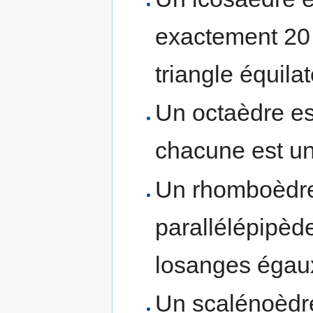
exactement 20 
triangle équilat
Un octaèdre est
chacune est un 
Un rhomboèdre
parallélépipèd
losanges égau
Un scalénoèdre 