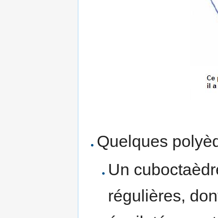
Quelques polyèd
Un cuboctaèdre
régulières, don