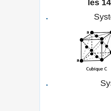
les 1
Syst
Sy