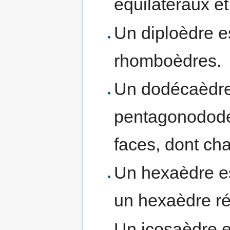
équilatéraux et
Un diploèdre e
rhomboèdres.
Un dodécaèdre
pentagonododé
faces, dont ch
Un hexaèdre est
un hexaèdre rég
Un icosaèdre e