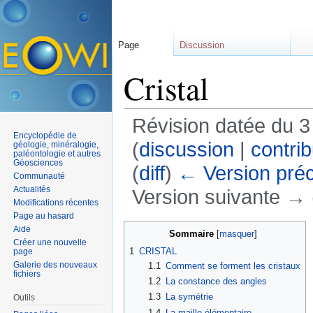
Page
Discussion
Cristal
Révision datée du 3
Encyclopédie de
(
discussion
|
contrib
géologie, minéralogie,
paléontologie et autres
Géosciences
(
diff
)
← Version pré
Communauté
Actualités
Version suivante → (
Modifications récentes
Aller à :
navigation
,
rechercher
Page au hasard
Aide
Sommaire
[
masquer
]
Créer une nouvelle
1
CRISTAL
page
Galerie des nouveaux
1.1
Comment se forment les cristaux
fichiers
1.2
La constance des angles
1.3
La symétrie
Outils
1.4
La maille élémentaire