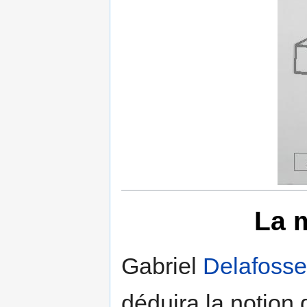
La m
Gabriel
Delafosse
déduira la notion 