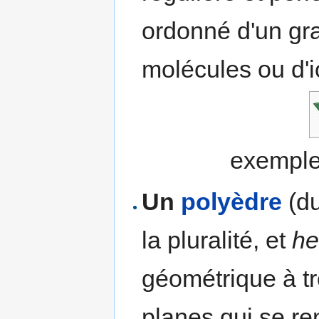
ordonné d'un gr
molécules ou d'i
exemple
Un
polyèdre
(d
la pluralité, et
he
géométrique à t
planes qui se ren