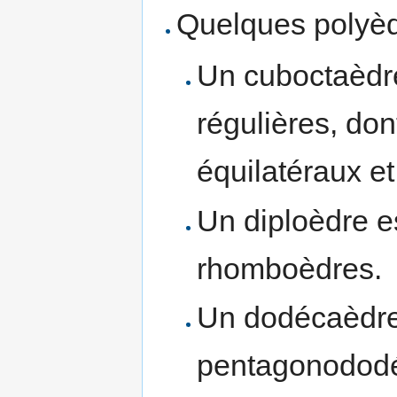
Quelques polyèd
Un cuboctaèdre
régulières, don
équilatéraux et
Un diploèdre e
rhomboèdres.
Un dodécaèdre
pentagonododé