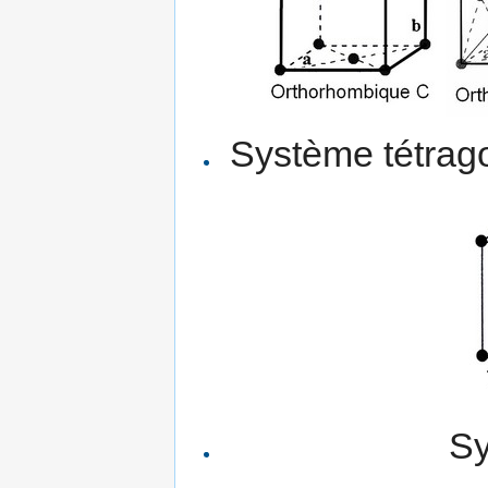
Système tétragon
Sy