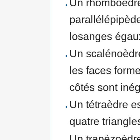
Un rhomboèdre
parallélépipèd
losanges égau
Un scalénoèdre 
les faces forme
côtés sont iné
Un tétraèdre es
quatre triangle
Un trapézoèdre