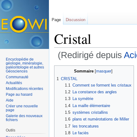
Page
Discussion
Cristal
(Redirigé depuis
Aci
Encyclopédie de
Aller à :
navigation
,
rechercher
géologie, minéralogie,
paléontologie et autres
Sommaire
[
masquer
]
Géosciences
Communauté
1
CRISTAL
Actualités
1.1
Comment se forment les cristaux
Modifications récentes
1.2
La constance des angles
Page au hasard
1.3
La symétrie
Aide
1.4
La maille élémentaire
Créer une nouvelle
page
1.5
systèmes cristallins
Galerie des nouveaux
1.6
plans et numérotations de Miller
fichiers
1.7
les troncatures
Outils
1.8
Le faciès