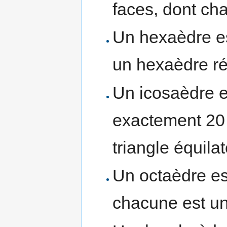
faces, dont ch
Un hexaèdre est
un hexaèdre rég
Un icosaèdre e
exactement 20 
triangle équilat
Un octaèdre est
chacune est un 