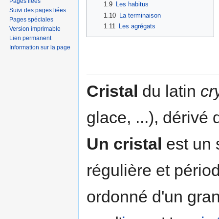
Pages liées
1.9
Les habitus
Suivi des pages liées
1.10
La terminaison
Pages spéciales
1.11
Les agrégats
Version imprimable
Lien permanent
Information sur la page
Cristal
du latin
cr
glace, ...), dériv
Un cristal
est un 
régulière et péri
ordonné d'un gra