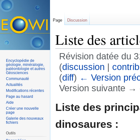
Page
Discussion
Liste des artic
Révision datée du 
Encyclopédie de
(
discussion
|
contrib
géologie, minéralogie,
paléontologie et autres
Géosciences
(
diff
)
← Version pré
Communauté
Actualités
Version suivante → (
Modifications récentes
Aller à :
navigation
,
rechercher
Page au hasard
Aide
Liste des princip
Créer une nouvelle
page
Galerie des nouveaux
dinosaures :
fichiers
Outils