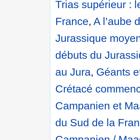
Trias supérieur : 
France
,
A l’aube 
Jurassique moyen,
débuts du Jurassi
au Jura
,
Géants et
Crétacé commen
Campanien et Maas
du Sud de la Fra
Campanien / Maas