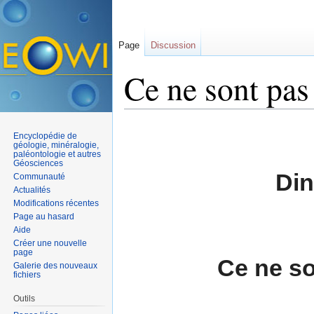
Page
Discussion
Ce ne sont pas
Aller à :
navigation
,
rechercher
Encyclopédie de
géologie, minéralogie,
paléontologie et autres
Géosciences
Din
Communauté
Actualités
Modifications récentes
Page au hasard
Aide
Créer une nouvelle
page
Ce ne so
Galerie des nouveaux
fichiers
Outils