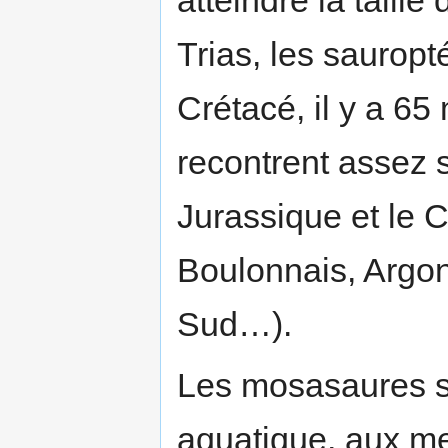
atteindre la taill
Trias, les sauropt
Crétacé, il y a 65
recontrent assez s
Jurassique et le 
Boulonnais, Argon
Sud…).
Les mosasaures so
aquatique, aux m