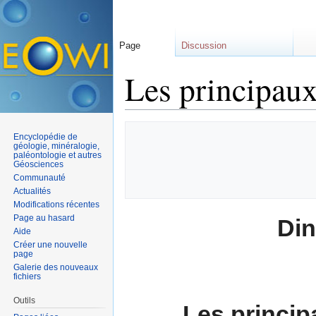
Page
Discussion
Les principaux
Aller à :
navigation
,
rechercher
Encyclopédie de
géologie, minéralogie,
paléontologie et autres
Géosciences
Communauté
Actualités
Modifications récentes
Page au hasard
Din
Aide
Créer une nouvelle
page
Galerie des nouveaux
fichiers
Outils
Les princi