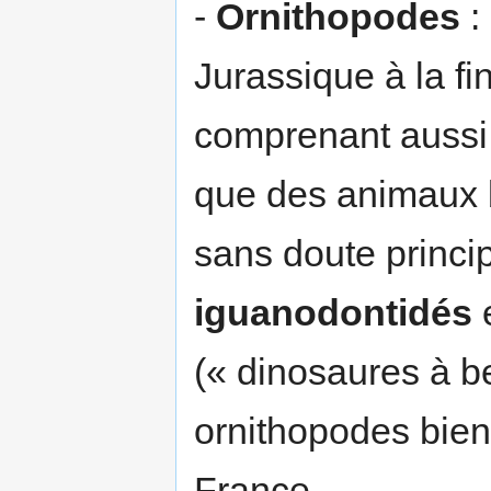
-
Ornithopodes
:
Jurassique à la fi
comprenant aussi 
que des animaux b
sans doute princ
iguanodontidés
e
(« dinosaures à b
ornithopodes bien
France.