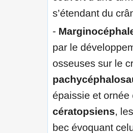
s’étendant du crâ
-
Marginocéphal
par le développem
osseuses sur le c
pachycéphalosa
épaissie et ornée
cératopsiens
, le
bec évoquant celui