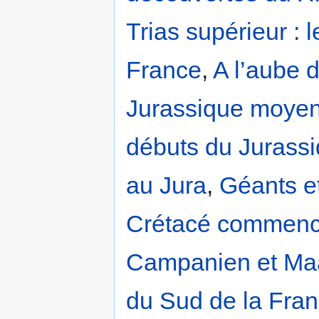
Trias supérieur : 
France
,
A l’aube 
Jurassique moyen,
débuts du Jurassi
au Jura
,
Géants et
Crétacé commen
Campanien et Maas
du Sud de la Fra