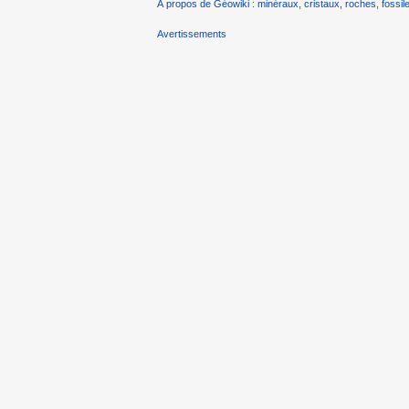
À propos de Géowiki : minéraux, cristaux, roches, fossile
Avertissements