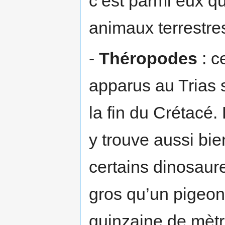
c’est parmi eux q
animaux terrestre
-
Théropodes
: c
apparus au Trias s
la fin du Crétacé.
y trouve aussi bi
certains dinosaur
gros qu’un pigeon
quinzaine de mèt