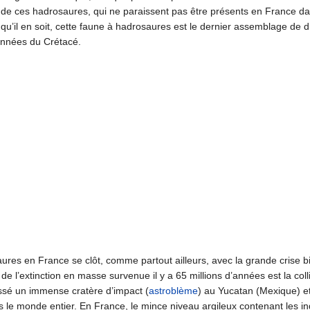
ne de ces hadrosaures, qui ne paraissent pas être présents en France d
 qu’il en soit, cette faune à hadrosaures est le dernier assemblage de 
’années du Crétacé.
aures en France se clôt, comme partout ailleurs, avec la grande crise bi
de l’extinction en masse survenue il y a 65 millions d’années est la coll
aissé un immense cratère d’impact (
astroblème
) au Yucatan (Mexique) e
ns le monde entier. En France, le mince niveau argileux contenant les in