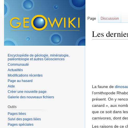
Page
Discussion
Les dernie
Aller à :
navigation
,
Encyclopédie de géologie, minéralogie,
paléontologie et autres Géosciences
Communauté
Actualités
Modifications récentes
Page au hasard
Aide
La faune de
dinosa
Créer une nouvelle page
l’ornithopode Rhabd
Galerie des nouveaux fichiers
présent. On y renco
canard », aux nombr
Outils
que ce soit dans le
Pages liées
carnivores, dont d
Suivi des pages liées
Pages spéciales
Les raisons de ce c