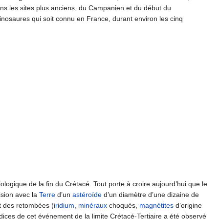
ans les sites plus anciens, du Campanien et du début du
dinosaures qui soit connu en France, durant environ les cinq
ologique de la fin du Crétacé. Tout porte à croire aujourd’hui que le
ision avec la
Terre
d’un
astéroïde
d’un diamètre d’une dizaine de
t des retombées (
iridium
,
minéraux
choqués,
magnétites
d’origine
dices de cet événement de la limite Crétacé-Tertiaire a été observé