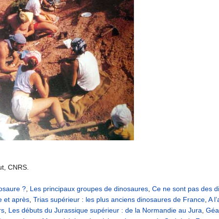
aut, CNRS.
osaure ?
,
Les principaux groupes de dinosaures
,
Ce ne sont pas des d
e et après
,
Trias supérieur : les plus anciens dinosaures de France
,
A l
rs
,
Les débuts du Jurassique supérieur : de la Normandie au Jura
,
Géan