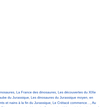
inosaures
,
La France des dinosaures
,
Les découvertes du XIXe
’aube du Jurassique
,
Les dinosaures du Jurassique moyen, en
ts et nains à la fin du Jurassique
,
Le Crétacé commence…
,
Au