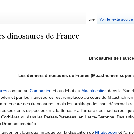
Lire
Voir le texte source
rs dinosaures de France
rechercher
Dinosaures de France
Les derniers dinosaures de France (Maastrichien supérieur
ures
connue au
Campanien
et au début du
Maastrichtien
dans le Sud d
odon et par les titanosaures, est remplacée au cours du Maastrichtien
ntre encore des titanosaures, mais les ornithopodes sont désormais r
euses dents disposées en « batteries » à l’arrière des mâchoires, qui
s Corbières ou dans les Petites-Pyrénées, en Haute-Garonne. Des anky
es Dromaeosauridés.
hangement faunique, marqué par la disparition de
Rhabdodon
et l’arr