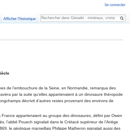
Se connecter
Rechercher
Afficher l’historique
iècle
oches de l’embouchure de la Seine, en Normandie, remarqua des
l s’avéra par la suite qu’elles appartenaient à un dinosaure théropode
gchamps décrivit d’autres restes provenant des environs de
 en France appartenaient au groupe des dinosaures, défini par Owen
, l’abbé Pouech signalait dans le Crétacé supérieur de l’Ariège
69, le géologue marseillais Philippe Matheron signalait aussi des