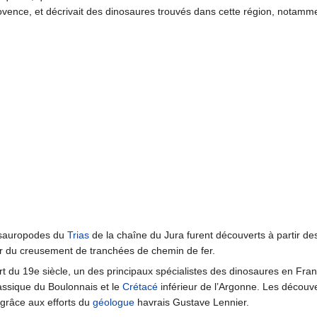
ovence, et décrivait des dinosaures trouvés dans cette région, notam
osauropodes du
Trias
de la chaîne du Jura furent découverts à partir 
r du creusement de tranchées de chemin de fer.
rt du 19e siècle, un des principaux spécialistes des dinosaures en Fra
assique du Boulonnais et le
Crétacé
inférieur de l’Argonne. Les découve
grâce aux efforts du
géologue
havrais Gustave Lennier.