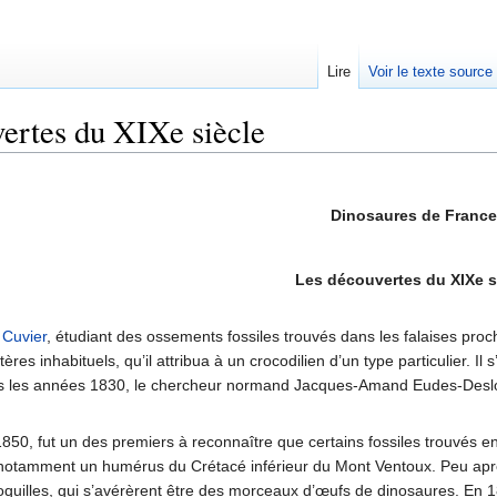
Lire
Voir le texte source
ertes du XIXe siècle
rechercher
Dinosaures de France
Les découvertes du XIXe s
s
Cuvier
, étudiant des ossements fossiles trouvés dans les falaises pr
ères inhabituels, qu’il attribua à un crocodilien d’un type particulier. I
s les années 1830, le chercheur normand Jacques-Amand Eudes-Deslon
1850, fut un des premiers à reconnaître que certains fossiles trouvés
notamment un humérus du Crétacé inférieur du Mont Ventoux. Peu après
quilles, qui s’avérèrent être des morceaux d’œufs de dinosaures. En 18