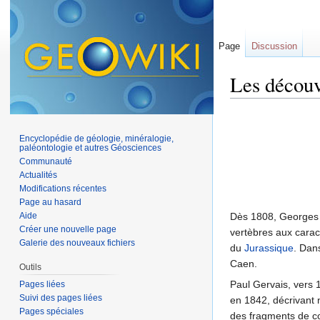
Page
Discussion
Les découv
Aller à :
navigation
,
Encyclopédie de géologie, minéralogie,
paléontologie et autres Géosciences
Communauté
Actualités
Modifications récentes
Page au hasard
Aide
Dès 1808, George
Créer une nouvelle page
vertèbres aux caract
Galerie des nouveaux fichiers
du
Jurassique
. Dan
Caen.
Outils
Paul Gervais, vers 
Pages liées
Suivi des pages liées
en 1842, décrivant 
Pages spéciales
des fragments de co