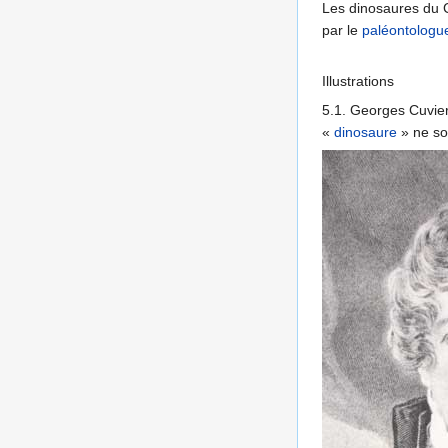
Les dinosaures du Cr
par le
paléontologu
Illustrations
5.1. Georges Cuvier
«
dinosaure
» ne so