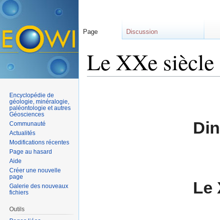
Page
Discussion
Le XXe siècle 
Aller à :
navigation
,
rechercher
Encyclopédie de
géologie, minéralogie,
paléontologie et autres
Géosciences
Din
Communauté
Actualités
Modifications récentes
Page au hasard
Aide
Créer une nouvelle
page
Le 
Galerie des nouveaux
fichiers
Outils