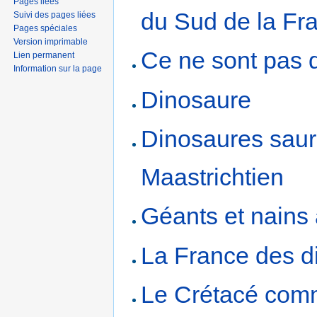
Pages liées
du Sud de la Fr
Suivi des pages liées
Pages spéciales
Version imprimable
Ce ne sont pas 
Lien permanent
Information sur la page
Dinosaure
Dinosaures saur
Maastrichtien
Géants et nains 
La France des d
Le Crétacé co