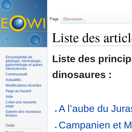
Page
Discussion
Liste des artic
Aller à :
navigation
,
rechercher
Liste des princip
Encyclopédie de
géologie, minéralogie,
paléontologie et autres
Géosciences
dinosaures :
Communauté
Actualités
Modifications récentes
Page au hasard
Aide
Créer une nouvelle
A l’aube du Jur
page
Galerie des nouveaux
fichiers
Campanien et Maa
Outils