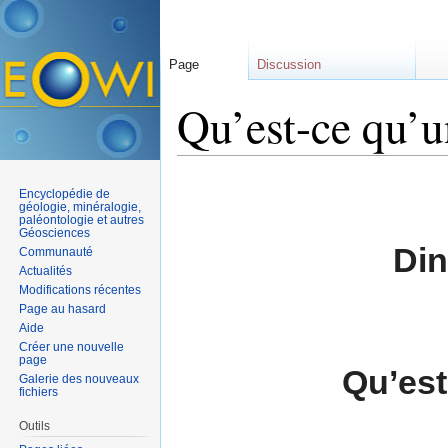
Page
Discussion
Qu’est-ce qu’u
Aller à :
navigation
,
rechercher
Encyclopédie de
géologie, minéralogie,
paléontologie et autres
Géosciences
Din
Communauté
Actualités
Modifications récentes
Page au hasard
Aide
Créer une nouvelle
page
Qu’est
Galerie des nouveaux
fichiers
Outils