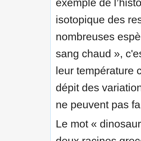
exemple de l’hist
isotopique des res
nombreuses espèc
sang chaud », c'e
leur température 
dépit des variatio
ne peuvent pas fai
Le mot « dinosaure
deux racines grec