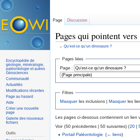
Page
Discussion
Pages qui pointent vers
←
Qu’est-ce qu’un dinosaure ?
Aller à :
navigation
,
rechercher
Pages liées
Encyclopédie de
géologie, minéralogie,
Page :
paléontologie et autres
Géosciences
Communauté
Actualités
Modifications récentes
Filtres
Page au hasard
Masquer
les inclusions |
Masquer
les lie
Aide
Créer une nouvelle
page
Les pages ci-dessous contiennent un lien 
Galerie des nouveaux
fichiers
Voir (50 précédentes | 50 suivantes) (
20
|
Outils
Portail Paléontologie
‎
(
← liens
)