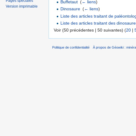
Pages spéciales
Buffetaut
‎
(
← liens
)
Version imprimable
Dinosaure
‎
(
← liens
)
Liste des articles traitant de paléontolo
Liste des articles traitant des dinosaur
Voir (50 précédentes | 50 suivantes) (
20
|
Politique de confidentialité
À propos de Géowiki : minérau