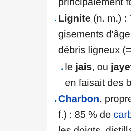
principalement 
Lignite
(n. m.) 
gisements d'âg
débris ligneux (
le
jais
, ou
jaye
en faisait des 
Charbon
, propr
f.) : 85 % de
car
les doigts, distil