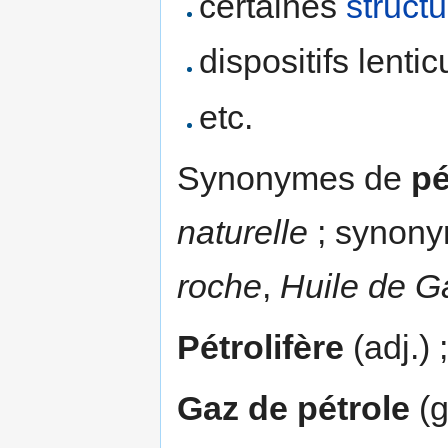
certaines
struct
dispositifs lentic
etc.
Synonymes de
pé
naturelle
; synonym
roche
,
Huile de G
Pétrolifère
(adj.) 
Gaz de pétrole
(g