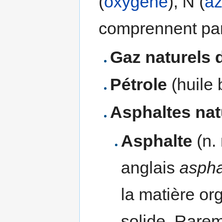
(
oxygène
), N (
az
comprennent par
Gaz naturels 
Pétrole
(huile 
Asphaltes nat
Asphalte
(n.
anglais
asphal
la matière or
solide. Rareme