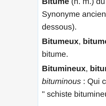
Bitume
(n. m.) du
Synonyme ancien 
dessous).
Bitumeux
,
bitum
bitume.
Bitumineux
,
bit
bituminous
: Qui c
" schiste bitumine