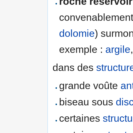
roche réservoir
convenablement
dolomie
) surmo
exemple :
argile
dans des
structur
grande voûte
an
biseau sous
dis
certaines
struct