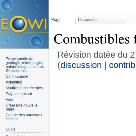
Page
Discussion
Combustibles f
Révision datée du 
Encyclopédie de
(
discussion
|
contrib
géologie, minéralogie,
paléontologie et autres
Géosciences
Communauté
Actualités
Modifications récentes
Page au hasard
Aide
Créer une nouvelle
page
Galerie des nouveaux
fichiers
Outils