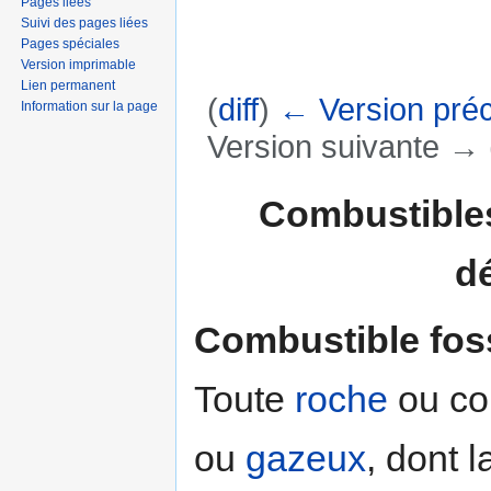
Pages liées
Suivi des pages liées
Pages spéciales
Version imprimable
Lien permanent
(
diff
)
← Version pré
Information sur la page
Version suivante → (
Aller à :
navigation
,
rechercher
Combustibles
d
Combustible fos
Toute
roche
ou com
ou
gazeux
, dont 