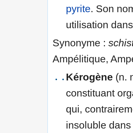
pyrite
. Son no
utilisation da
Synonyme :
schis
Ampélitique, Ampél
Kérogène
(n. 
constituant or
qui, contraire
insoluble dans