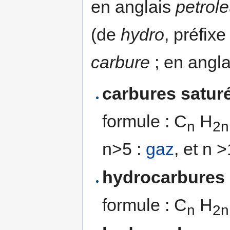
en anglais
petrol
(de
hydro
, préfixe
carbure
; en angl
carbures satur
formule : C
H
n
2n
n>5 :
gaz
, et n 
hydrocarbures 
formule : C
H
n
2n