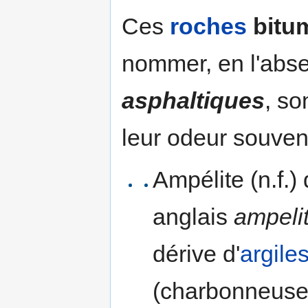
Ces
roches
bitu
nommer, en l'abse
asphaltiques
, so
leur odeur souvent
Ampélite (n.f.)
anglais
ampeli
dérive d'
argile
(charbonneuses