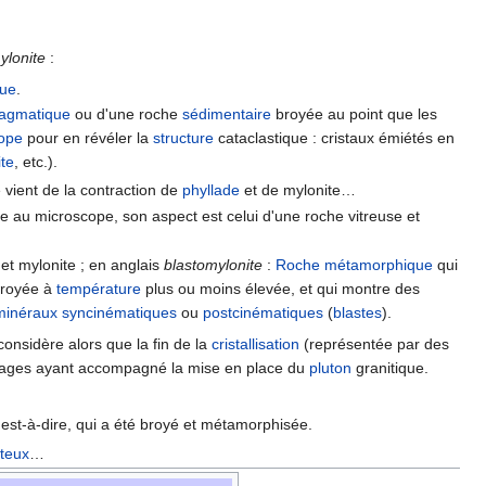
ylonite
:
que
.
agmatique
ou d'une roche
sédimentaire
broyée au point que les
ope
pour en révéler la
structure
cataclastique : cristaux émiétés en
ite
, etc.).
 vient de la contraction de
phyllade
et de mylonite…
ble au microscope, son aspect est celui d'une roche vitreuse et
 et mylonite ; en anglais
blastomylonite
:
Roche métamorphique
qui
 broyée à
température
plus ou moins élevée, et qui montre des
minéraux
syncinématiques
ou
postcinématiques
(
blastes
).
considère alors que la fin de la
cristallisation
(représentée par des
royages ayant accompagné la mise en place du
pluton
granitique.
c'est-à-dire, qui a été broyé et métamorphisée.
steux
…