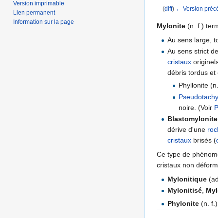
Version imprimable
(
diff
)
← Version préc
Lien permanent
Aller à :
navigation
,
Information sur la page
Mylonite
(n. f.) te
Au sens large, 
Au sens strict d
cristaux
originels
débris tordus et
Phyllonite (n
Pseudotachyl
noire. (Voir
P
Blastomylonite
dérive d'une
ro
cristaux
brisés (
Ce type de phénomè
cristaux non défor
Mylonitique
(ad
Mylonitisé
,
Myl
Phylonite
(n. f.