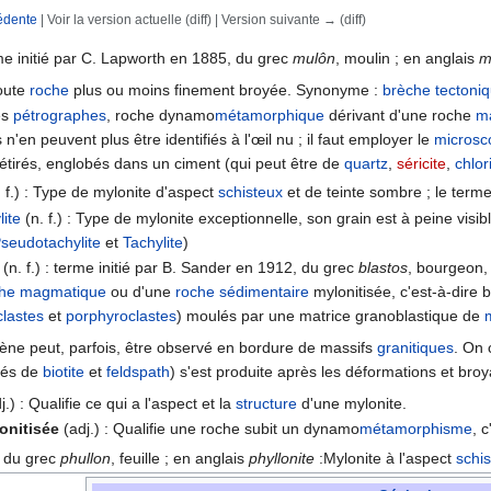
édente
| Voir la version actuelle (diff) | Version suivante → (diff)
rechercher
rme initié par C. Lapworth en 1885, du grec
mulôn
, moulin ; en anglais
m
toute
roche
plus ou moins finement broyée. Synonyme :
brèche
tectoni
es
pétrographes
, roche dynamo
métamorphique
dérivant d'une roche
m
 n'en peuvent plus être identifiés à l'œil nu ; il faut employer le
microsc
 étirés, englobés dans un ciment (qui peut être de
quartz
,
séricite
,
chlor
. f.) : Type de mylonite d'aspect
schisteux
et de teinte sombre ; le terme
ite
(n. f.) : Type de mylonite exceptionnelle, son grain est à peine visi
seudotachylite
et
Tachylite
)
(n. f.) : terme initié par B. Sander en 1912, du grec
blastos
, bourgeon,
che magmatique
ou d'une
roche sédimentaire
mylonitisée, c'est-à-dire
clastes
et
porphyroclastes
) moulés par une matrice granoblastique de
ne peut, parfois, être observé en bordure de massifs
granitiques
. On 
més de
biotite
et
feldspath
) s'est produite après les déformations et b
j.) : Qualifie ce qui a l'aspect et la
structure
d'une mylonite.
onitisée
(adj.) : Qualifie une roche subit un dynamo
métamorphisme
, 
) du grec
phullon
, feuille ; en anglais
phyllonite
:Mylonite à l'aspect
schi