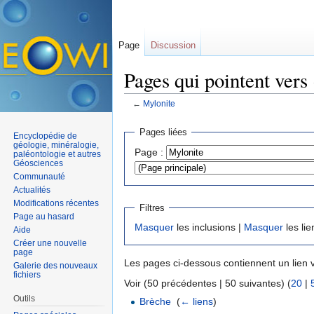
Page
Discussion
Pages qui pointent vers
←
Mylonite
Aller à :
navigation
,
rechercher
Pages liées
Encyclopédie de
géologie, minéralogie,
Page :
paléontologie et autres
Géosciences
Communauté
Actualités
Modifications récentes
Filtres
Page au hasard
Masquer
les inclusions |
Masquer
les lie
Aide
Créer une nouvelle
page
Les pages ci-dessous contiennent un lien 
Galerie des nouveaux
fichiers
Voir (50 précédentes | 50 suivantes) (
20
|
Outils
Brèche
‎
(
← liens
)