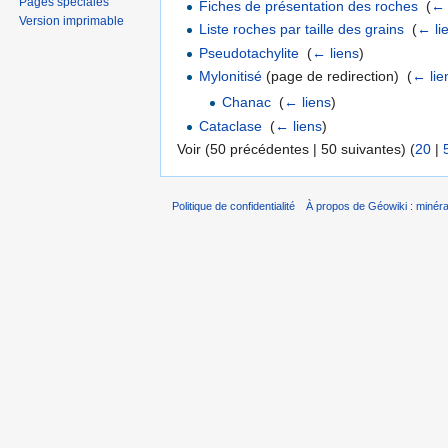
Pages spéciales
Fiches de présentation des roches
‎
(
← 
Version imprimable
Liste roches par taille des grains
‎
(
← li
Pseudotachylite
‎
(
← liens
)
Mylonitisé
(page de redirection) ‎
(
← lie
Chanac
‎
(
← liens
)
Cataclase
‎
(
← liens
)
Voir (50 précédentes | 50 suivantes) (
20
|
Politique de confidentialité
À propos de Géowiki : minérau