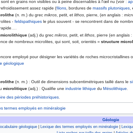
 sont en grains non visibles ou à peine discernables à l'œil nu (voir :
ap
efroidissement assez rapide (
filons
, bordures de
massifs
plutoniques
, 
rolithe
(n. m.) du grec
mikros
, petit, et
lithos
, pierre, (en anglais :
micro
rolites -
feldspathiques
le plus souvent - se rencontrent dans de nomb
 rapide….
u
microlithique
(adj.) du grec
mikros
, petit, et
lithos
, pierre (en anglais 
nce de nombreux microlites, qui sont, soit, orientés =
structure micro
encore employé pour désigner les variétés de roches microcristallines o
re géologique
rolithe
(n. m.) : Outil de dimensions subcentimétriques taillé dans le
s
u
microlitique
(adj.) : Qualifie une
industrie lithique
du
Mésolithique
.
ire des périodes préhistoriques
.
es termes employés en minéralogie
Géologie
ocabulaire géologique
|
Lexique des termes employés en minéralogie
|
Lexiqu
Liste roches par taille des grains
|
Articles d