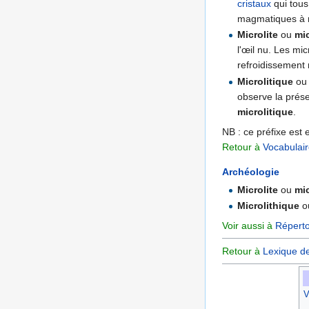
cristaux
qui tous
magmatiques à r
Microlite
ou
mic
l'œil nu. Les mic
refroidissement
Microlitique
o
observe la prése
microlitique
.
NB : ce préfixe est 
Retour à
Vocabulai
Archéologie
Microlite
ou
mic
Microlithique
o
Voir aussi à
Réperto
Retour à
Lexique d
V