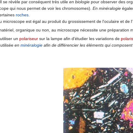
 Il se révèle par conséquent très utile
en biologie
pour observer des org
oscope qui nous permet de voir les chromosomes).
En minéralogie
égalem
certaines
roches
.
microscope est égal au produit du grossissement de l'oculaire et de l'o
matériel, organique ou non, au microscope nécessite une préparation mic
tiliser un
polariseur
sur la lampe afin d'étudier les variations de
polari
 utilisée
en
minéralogie
afin de différencier les éléments qui composent 