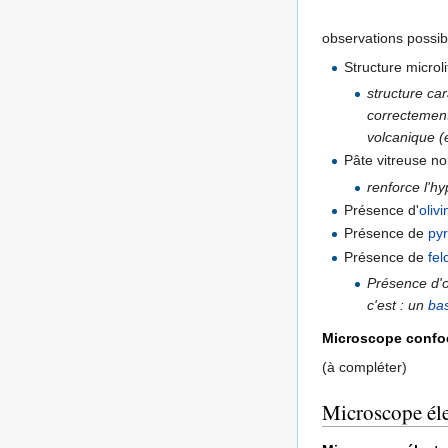
observations possib
Structure microli
structure car
correctement,
volcanique (e
Pâte vitreuse no
renforce l'h
Présence d'
olivi
Présence de
py
Présence de
fel
Présence d'o
c'est : un
bas
Microscope confo
(à compléter)
Microscope él