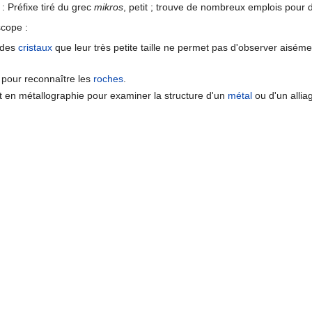
: Préfixe tiré du grec
mikros
, petit ; trouve de nombreux emplois pour d
scope :
 des
cristaux
que leur très petite taille ne permet pas d'observer aisémen
pour reconnaître les
roches
.
t en métallographie pour examiner la structure d'un
métal
ou d'un allia