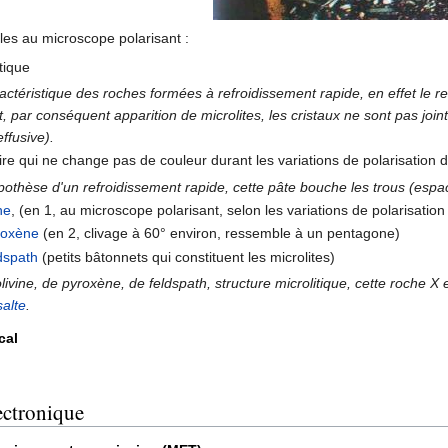
les au microscope polarisant :
tique
actéristique des roches formées à refroidissement rapide, en effet le re
 par conséquent apparition de microlites, les cristaux ne sont pas joint
ffusive).
ire qui ne change pas de couleur durant les variations de polarisation d
ypothèse d'un refroidissement rapide, cette pâte bouche les trous (espac
ne
, (en 1, au microscope polarisant, selon les variations de polarisation 
roxène
(en 2, clivage à 60° environ, ressemble à un pentagone)
dspath
(petits bâtonnets qui constituent les microlites)
livine, de pyroxène, de feldspath, structure microlitique, cette roche
alte
.
cal
ectronique