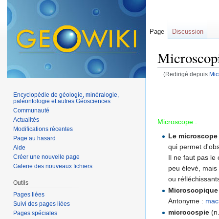
Page
Discussion
Microscop
(Redirigé depuis
Mic
Aller à :
navigation
,
Encyclopédie de géologie, minéralogie,
paléontologie et autres Géosciences
Communauté
Actualités
Microscope :
Modifications récentes
Le microscope
Page au hasard
qui permet d'obse
Aide
Il ne faut pas l
Créer une nouvelle page
Galerie des nouveaux fichiers
peu élevé, mais
ou réfléchissant
Outils
Microscopique
Pages liées
Antonyme :
mac
Suivi des pages liées
microcospie
(n.
Pages spéciales