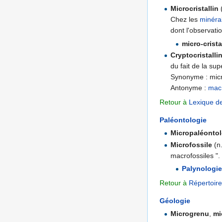
Microcristallin
(
Chez les
minéra
dont l'observat
micro-crist
Cryptocristalli
du fait de la su
Synonyme : micro
Antonyme :
macr
Retour à
Lexique d
Paléontologie
Micropaléontol
Microfossile
(n.
macrofossiles ".
Palynologie
Retour à
Répertoire
Géologie
Microgrenu
,
mi