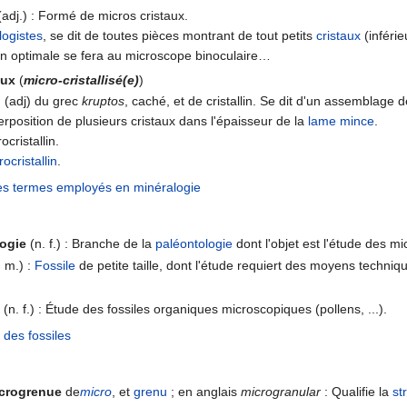
adj.) : Formé de micros cristaux.
logistes
, se dit de toutes pièces montrant de tout petits
cristaux
(inféri
ion optimale se fera au microscope binoculaire…
aux
(
micro-cristallisé(e)
)
n
(adj) du grec
kruptos
, caché, et de cristallin. Se dit d'un assemblage d
perposition de plusieurs cristaux dans l'épaisseur de la
lame mince
.
cristallin.
ocristallin
.
es termes employés en minéralogie
ogie
(n. f.) : Branche de la
paléontologie
dont l'objet est l'étude des mi
 m.) :
Fossile
de petite taille, dont l'étude requiert des moyens techni
(n. f.) : Étude des fossiles organiques microscopiques (pollens, ...).
 des fossiles
crogrenue
de
micro
, et
grenu
; en anglais
microgranular
: Qualifie la
st