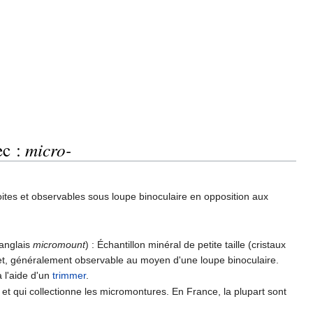
ec :
micro-
boites et observables sous loupe binoculaire en opposition aux
n anglais
micromount
) : Échantillon minéral de petite taille (cristaux
 et, généralement observable au moyen d'une loupe binoculaire.
à l'aide d'un
trimmer
.
 et qui collectionne les micromontures. En France, la plupart sont