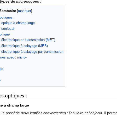
s types de microscopes :
Sommaire
[
masquer
]
optiques :
 optique à champ large
 confocal
ronique
 électronique en transmission (MET)
 électronique à balayage (MEB)
 électronique à balayage par transmission
més avec : micro-
ie
e
s optiques :
e à champ large
ique possède
deux lentilles convergentes : l'oculaire et l'objectif
. Il perm