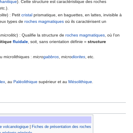
hanitique
). Cette structure est caractéristique des roches
etc.).
lite
) : Petit
cristal
prismatique, en baguettes, en lattes, invisible à
reux types de
roches magmatiques
où ils caractérisent un
:
microlitic
) : Qualifie la structure de
roches
magmatiques
, où l'on
litique
fluidale
, soit, sans orientation définie =
structure
u microlithiques :
micro
gabbros
,
micro
diorites
, etc.
ilex
, au
Paléolithique
supérieur et au
Mésolithique
.
e volcanologique
|
Fiches de présentation des roches
e géologie générale