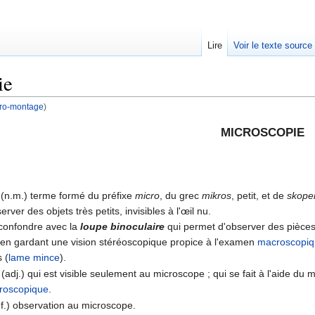
Lire
Voir le texte source
ie
ro-montage
)
rechercher
MICROSCOPIE
(n.m.) terme formé du préfixe
micro
, du grec
mikros
, petit, et de
skope
rver des objets très petits, invisibles à l'œil nu.
e confondre avec la
loupe binoculaire
qui permet d'observer des pièces 
 en gardant une vision stéréoscopique propice à l'examen
macroscopi
s (
lame mince
).
(adj.) qui est visible seulement au microscope ; qui se fait à l'aide du 
roscopique
.
f.) observation au microscope.