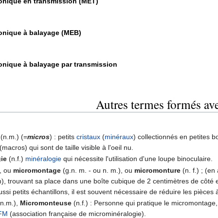
onique en transmission (MET)
onique à balayage (MEB)
onique à balayage par transmission
Autres termes formés av
(n.m.) (=
micros
) : petits
cristaux
(
minéraux
) collectionnés en petites 
(macros) qui sont de taille visible à l'oeil nu.
ie
(n.f.)
minéralogie
qui nécessite l'utilisation d'une loupe binoculaire.
, ou
micromontage
(g.n. m. - ou n. m.), ou
micromonture
(n. f.) ; (e
m), trouvant sa place dans une boîte cubique de 2 centimètres de côté
ssi petits échantillons, il est souvent nécessaire de réduire les pièces 
n.m.),
Micromonteuse
(n.f.) : Personne qui pratique le micromontage,
FM
(association française de microminéralogie).