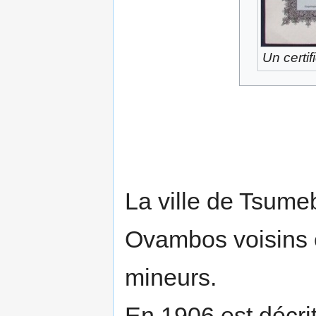
Un certi
La ville de Tsumeb
Ovambos voisins
mineurs.
En 1906 est décri