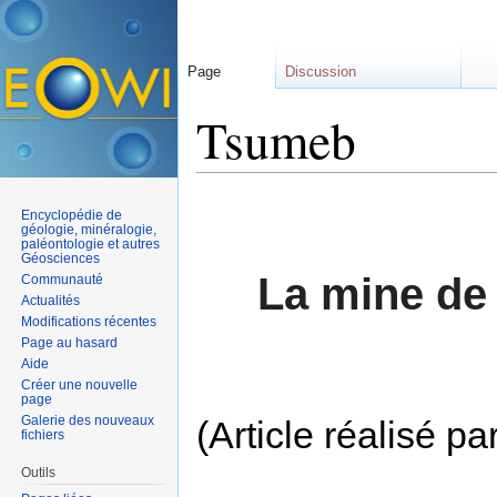
Page
Discussion
Tsumeb
Aller à :
navigation
,
rechercher
Encyclopédie de
géologie, minéralogie,
paléontologie et autres
Géosciences
La mine de
Communauté
Actualités
Modifications récentes
Page au hasard
Aide
Créer une nouvelle
page
Galerie des nouveaux
(Article réalis
fichiers
Outils