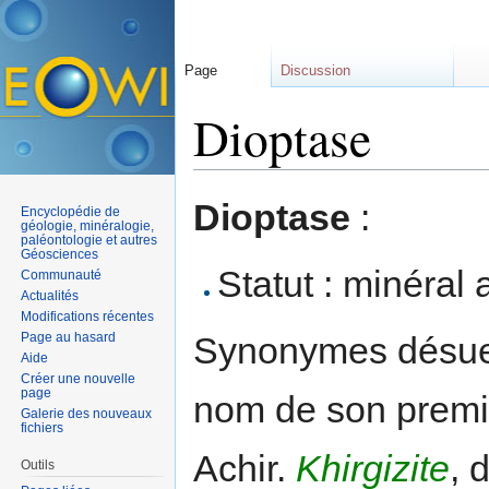
Page
Discussion
Dioptase
Aller à :
navigation
,
rechercher
Dioptase
:
Encyclopédie de
géologie, minéralogie,
paléontologie et autres
Géosciences
Statut : minéral 
Communauté
Actualités
Modifications récentes
Page au hasard
Synonymes désue
Aide
Créer une nouvelle
page
nom de son premi
Galerie des nouveaux
fichiers
Achir.
Khirgizite
, 
Outils