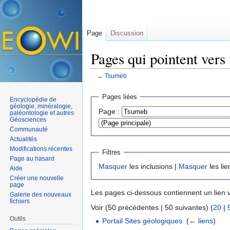
Page
Discussion
Pages qui pointent ver
←
Tsumeb
Aller à :
navigation
,
rechercher
Pages liées
Encyclopédie de
géologie, minéralogie,
Page :
paléontologie et autres
Géosciences
Communauté
Actualités
Modifications récentes
Filtres
Page au hasard
Masquer
les inclusions |
Masquer
les lie
Aide
Créer une nouvelle
page
Les pages ci-dessous contiennent un lien 
Galerie des nouveaux
fichiers
Voir (50 précédentes | 50 suivantes) (
20
|
Outils
Portail Sites géologiques
‎
(
← liens
)