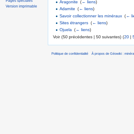
Pages spéciales
Aragonite
‎
(
← liens
)
Version imprimable
Adamite
‎
(
← liens
)
Savoir collectionner les minéraux
‎
(
← l
Sites étrangers
‎
(
← liens
)
Ojuela
‎
(
← liens
)
Voir (50 précédentes | 50 suivantes) (
20
|
Politique de confidentialité
À propos de Géowiki : minérau