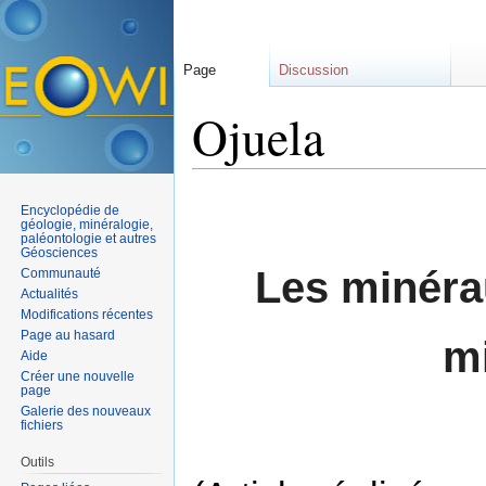
Page
Discussion
Ojuela
Aller à :
navigation
,
rechercher
Encyclopédie de
géologie, minéralogie,
paléontologie et autres
Géosciences
Les minérau
Communauté
Actualités
Modifications récentes
Page au hasard
m
Aide
Créer une nouvelle
page
Galerie des nouveaux
fichiers
Outils