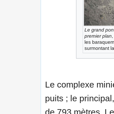
Le grand pon
premier plan
,
les baraquem
surmontant l
Le complexe minie
puits ; le principa
de 793 mètres. Le