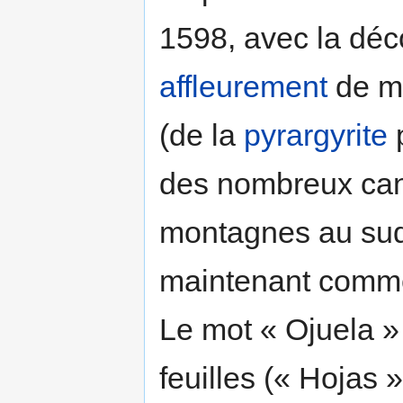
1598, avec la déc
affleurement
de mi
(de la
pyrargyrite
p
des nombreux can
montagnes au sud 
maintenant comme 
Le mot « Ojuela » 
feuilles (« Hojas 