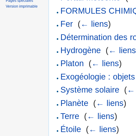
Pages spéciales
Version imprimable
FORMULES CHIMI
Fer
‎
(
← liens
)
Détermination des r
Hydrogène
‎
(
← lien
Platon
‎
(
← liens
)
Exogéologie : objets
Système solaire
‎
(
← 
Planète
‎
(
← liens
)
Terre
‎
(
← liens
)
Étoile
‎
(
← liens
)