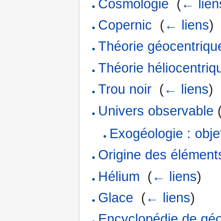
Cosmologie
‎
(
← lien
Copernic
‎
(
← liens
)
Théorie géocentriqu
Théorie héliocentriq
Trou noir
‎
(
← liens
)
Univers observable
(
Exogéologie : obje
Origine des élément
Hélium
‎
(
← liens
)
Glace
‎
(
← liens
)
Encyclopédie de géol