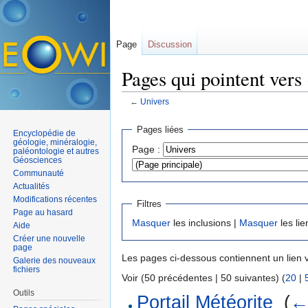
Page
Discussion
Pages qui pointent vers
←
Univers
Aller à :
navigation
,
rechercher
Pages liées
Encyclopédie de
géologie, minéralogie,
Page :
paléontologie et autres
Géosciences
Communauté
Actualités
Modifications récentes
Filtres
Page au hasard
Masquer
les inclusions |
Masquer
les lie
Aide
Créer une nouvelle
page
Les pages ci-dessous contiennent un lien 
Galerie des nouveaux
fichiers
Voir (50 précédentes | 50 suivantes) (
20
|
Outils
Portail Météorite
‎
(
←