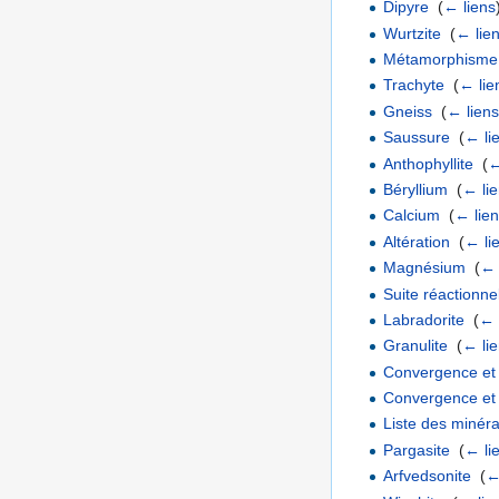
Dipyre
‎
(
← liens
Wurtzite
‎
(
← lie
Métamorphisme
Trachyte
‎
(
← lie
Gneiss
‎
(
← lien
Saussure
‎
(
← li
Anthophyllite
‎
(
←
Béryllium
‎
(
← li
Calcium
‎
(
← lie
Altération
‎
(
← li
Magnésium
‎
(
← 
Suite réactionne
Labradorite
‎
(
← 
Granulite
‎
(
← li
Convergence et
Convergence et c
Liste des minéra
Pargasite
‎
(
← li
Arfvedsonite
‎
(
←