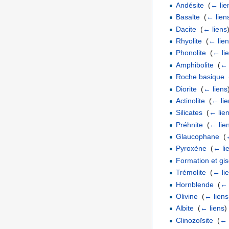
Andésite
‎
(
← lie
Basalte
‎
(
← lien
Dacite
‎
(
← liens
Rhyolite
‎
(
← lie
Phonolite
‎
(
← li
Amphibolite
‎
(
← 
Roche basique
‎
Diorite
‎
(
← liens
Actinolite
‎
(
← lie
Silicates
‎
(
← lie
Préhnite
‎
(
← lie
Glaucophane
‎
(
Pyroxène
‎
(
← li
Formation et gi
Trémolite
‎
(
← li
Hornblende
‎
(
← 
Olivine
‎
(
← liens
Albite
‎
(
← liens
)
Clinozoïsite
‎
(
← 