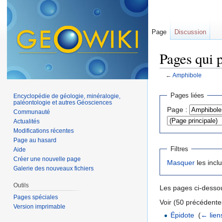
Page
Discussion
Pages qui 
←
Amphibole
Aller à :
navigation
,
Pages liées
Encyclopédie de géologie, minéralogie,
paléontologie et autres Géosciences
Page :
Communauté
Actualités
Modifications récentes
Page au hasard
Filtres
Aide
Créer une nouvelle page
Masquer
les incl
Galerie des nouveaux fichiers
Outils
Les pages ci-dessou
Pages spéciales
Voir (50 précédente
Version imprimable
Épidote
‎
(
← lien