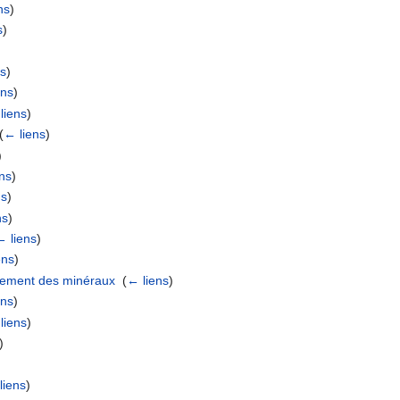
ns
)
s
)
)
ns
)
ens
)
liens
)
(
← liens
)
)
ns
)
ns
)
ns
)
← liens
)
ens
)
sement des minéraux
‎
(
← liens
)
ens
)
liens
)
)
liens
)