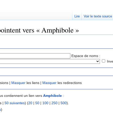
Lire
Voir le texte source
pointent vers « Amphibole »
rechercher
Espace de noms :
Inv
usions |
Masquer
les liens |
Masquer
les redirections
s contiennent un lien vers
Amphibole
:
s |
50 suivantes
) (
20
|
50
|
100
|
250
|
500
).
s
)