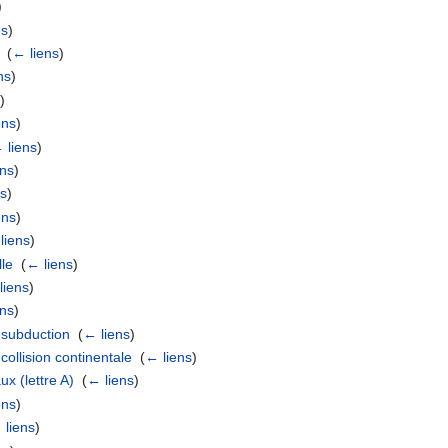
)
ns
)
‎
(
← liens
)
ns
)
s
)
ens
)
 liens
)
ens
)
ns
)
ens
)
liens
)
lle
‎
(
← liens
)
liens
)
ens
)
 subduction
‎
(
← liens
)
ollision continentale
‎
(
← liens
)
ux (lettre A)
‎
(
← liens
)
ens
)
 liens
)