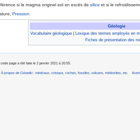
référence si le magma originel est en excès de
silice
et si le refroidisse
ature,
Pression
.
Géologie
Vocabulaire géologique
|
Lexique des termes employés en mi
Fiches de présentation des r
cette page a été faite le 2 janvier 2021 à 20:55.
À propos de Géowiki : minéraux, cristaux, roches, fossiles, volcans, météorites, etc.
Aver