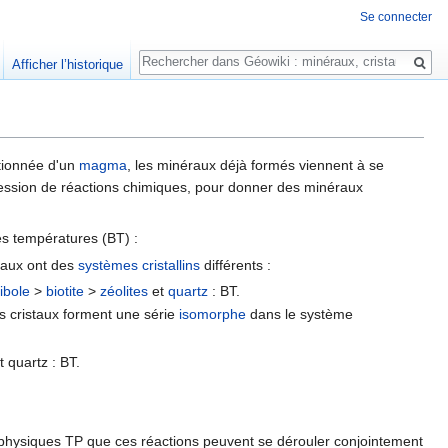
Se connecter
Rechercher
Afficher l’historique
tionnée d'un
magma
, les minéraux déjà formés viennent à se
cession de réactions chimiques, pour donner des minéraux
es températures (BT) :
staux ont des
systèmes cristallins
différents :
ibole
>
biotite
>
zéolites
et
quartz
: BT.
es cristaux forment une série
isomorphe
dans le système
t quartz : BT.
 physiques TP que ces réactions peuvent se dérouler conjointement