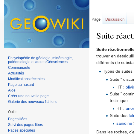
Page
Discussion
Suite réact
Aller à :
navigation
,
Suite réactionnell
trouver en deséquil
Encyclopédie de géologie, minéralogie,
paléontologie et autres Géosciences
différents (le substa
Communauté
Types de suites
Actualités
Suite " disc
Modifications récentes
Page au hasard
HT :
oliv
Aide
Suite " cont
Créer une nouvelle page
triclinique :
Galerie des nouveaux fichiers
HT :
anor
Outils
Suite des
fe
Pages liées
sanidine
Suivi des pages liées
Pages spéciales
Dans les roches, c'