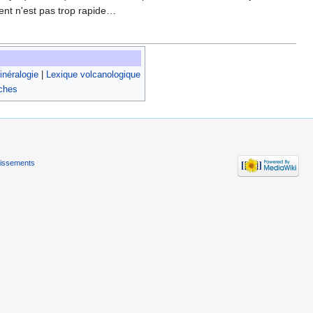
ment n'est pas trop rapide…
néralogie
|
Lexique volcanologique
oches
tissements