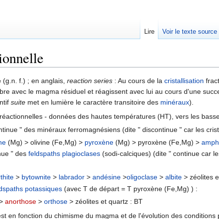
Lire
Voir le texte source
ionnelle
rechercher
e
(g.n. f.) ; en anglais,
reaction series
: Au cours de la
cristallisation
frac
ibre avec le magma résiduel et réagissent avec lui au cours d'une suc
ntif
suite
met en lumière le caractère transitoire des
minéraux
).
 réactionnelles - données des hautes températures (HT), vers les bass
ontinue " des minéraux ferromagnésiens (dite " discontinue " car les cri
ine
(Mg) > olivine (Fe,Mg) >
pyroxène
(Mg) > pyroxène (Fe,Mg) >
amph
inue " des
feldspaths
plagioclases
(sodi-calciques) (dite " continue car l
thite
>
bytownite
>
labrador
>
andésine
>
oligoclase
>
albite
> zéolites e
ldspaths potassiques
(avec T de départ = T pyroxène (Fe,Mg) ) :
>
anorthose
>
orthose
> zéolites et quartz : BT
est en fonction du chimisme du magma et de l'évolution des conditions