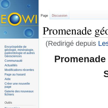
Page
Discussion
Promenade géo
(Redirigé depuis
Le
Encyclopédie de
Aller à :
navigation
,
rechercher
géologie, minéralogie,
paléontologie et autres
Promenade 
Géosciences
Communauté
Actualités
Modifications récentes
Page au hasard
Aide
Créer une nouvelle
page
Galerie des nouveaux
fichiers
Outils