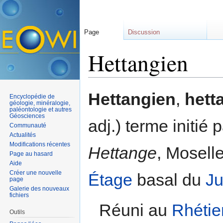
Page
Discussion
Hettangien
Aller à :
navigation
,
rechercher
Hettangien
,
hett
Encyclopédie de
géologie, minéralogie,
paléontologie et autres
Géosciences
adj.) terme initié
Communauté
Actualités
Modifications récentes
Hettange
, Mosell
Page au hasard
Aide
Créer une nouvelle
Étage
basal du
Ju
page
Galerie des nouveaux
fichiers
Réuni au
Rhétie
Outils