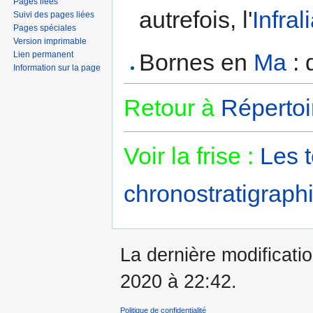
Pages liées
autrefois, l'
Infral
Suivi des pages liées
Pages spéciales
Version imprimable
Bornes en
Ma
: 
Lien permanent
Information sur la page
Retour à
Répertoi
Voir la frise :
Les 
chronostratigraphi
La dernière modificatio
2020 à 22:42.
Politique de confidentialité