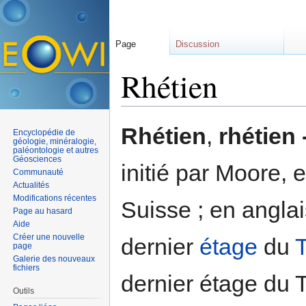
Page
Discussion
Rhétien
Aller à :
navigation
,
rechercher
Rhétien
,
rhétien 
Encyclopédie de
géologie, minéralogie,
paléontologie et autres
Géosciences
initié par Moore,
Communauté
Actualités
Modifications récentes
Suisse ; en angla
Page au hasard
Aide
Créer une nouvelle
dernier
étage
du
T
page
Galerie des nouveaux
fichiers
dernier étage du T
Outils