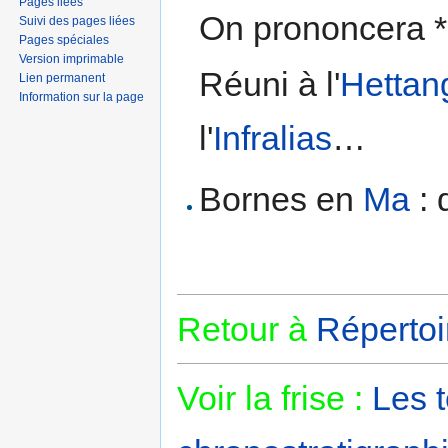
Pages liées
On prononcera *
Suivi des pages liées
Pages spéciales
Version imprimable
Réuni à l'
Hettan
Lien permanent
Information sur la page
l'
Infralias
…
Bornes en
Ma
: 
Retour à
Répertoi
Voir la frise :
Les 