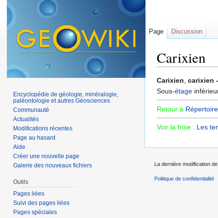
Page
Discussion
Carixien
Aller à :
navigation
,
Carixien
,
carixien 
Sous-
étage
inférie
Encyclopédie de géologie, minéralogie,
paléontologie et autres Géosciences
Retour à
Répertoire
Communauté
Actualités
Voir la frise :
Les te
Modifications récentes
Page au hasard
Aide
Créer une nouvelle page
La dernière modification de 
Galerie des nouveaux fichiers
Politique de confidentialité
Outils
Pages liées
Suivi des pages liées
Pages spéciales