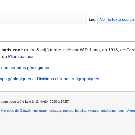
Lire
Voir le texte source
rechercher
- carixienne
(n. m. & adj.) terme initié par W.D. Lang, en 1913, de
Cari
ur du
Pliensbachien
.
 des périodes géologiques
mps géologiques
et
Divisions chronostratigraphiques‎
.
cette page a été faite le 11 février 2020 à 14:57.
À propos de Géowiki : minéraux, cristaux, roches, fossiles, volcans, météorites, etc.
Aver