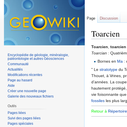
Page
Discussion
Toarcien
Aller à :
navigation
,
Toarcien
,
toarcien
Toarcian
: Quatrièm
Encyclopédie de géologie, minéralogie,
paléontologie et autres Géosciences
Bornes en
Ma
: 
Communauté
" Le
stratotype
du To
Actualités
Modifications récentes
Thouet, à Vrines, p
Page au hasard
d’années. La coupe 
Aide
hautement protégé, 
Créer une nouvelle page
vie foisonnante que
Galerie des nouveaux fichiers
fossiles
les plus la
Outils
Retour à
Répertoire
Pages liées
Suivi des pages liées
Pages spéciales