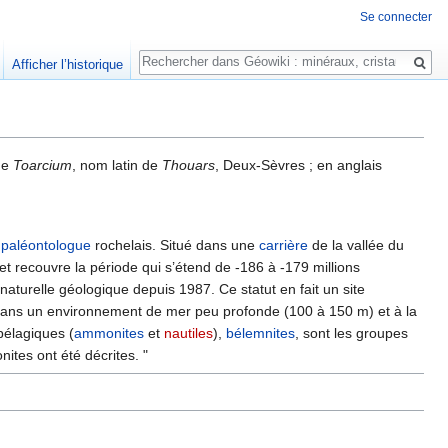
Se connecter
Rechercher
Afficher l’historique
 de
Toarcium
, nom latin de
Thouars
, Deux-Sèvres ; en anglais
t
paléontologue
rochelais. Situé dans une
carrière
de la vallée du
t recouvre la période qui s’étend de -186 à -179 millions
aturelle géologique depuis 1987. Ce statut en fait un site
t dans un environnement de mer peu profonde (100 à 150 m) et à la
pélagiques (
ammonites
et
nautiles
),
bélemnites
, sont les groupes
ites ont été décrites. "