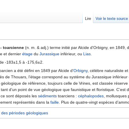
Lire
Voir le texte source
rechercher
 - toarcienne
(n. m. & adj.) terme initié par Alcide d'Orbigny, en 1849,
e et dernier
étage
du
Jurassique
inférieur, ou
Lias
.
de -183±1,5 à -175,6±2.
arcien a été défini en 1849 par Alcide d’
Orbigny
, célèbre naturaliste e
rès de Thouars, l’étage correspond au système du Jurassique inférieur e
géologique de référence, toujours celle de Vrines, est classée réserve n
tant d’un point de vue géologique que faunistique et floristique. C’es
 ce sont déposés les
sédiments
toarciens :
céphalopodes
, mollusques 
rgement représentés dans la
faille
. Plus de quatre-vingt espèces d’ammon
 des périodes géologiques