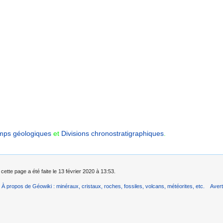
mps géologiques
et
Divisions chronostratigraphiques‎
.
cette page a été faite le 13 février 2020 à 13:53.
À propos de Géowiki : minéraux, cristaux, roches, fossiles, volcans, météorites, etc.
Aver