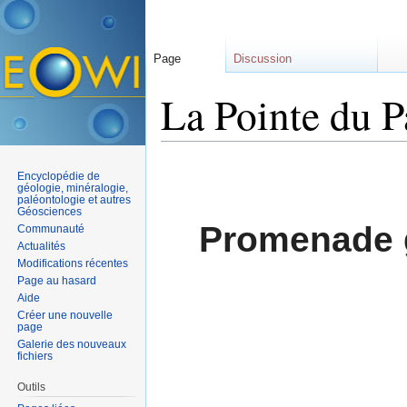
Page
Discussion
La Pointe du P
Aller à :
navigation
,
rechercher
Encyclopédie de
géologie, minéralogie,
paléontologie et autres
Géosciences
Promenade g
Communauté
Actualités
Modifications récentes
Page au hasard
Aide
Créer une nouvelle
page
Galerie des nouveaux
fichiers
Outils