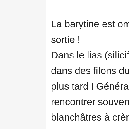
La barytine est om
sortie !
Dans le lias (silic
dans des filons d
plus tard ! Génér
rencontrer souve
blanchâtres à crè