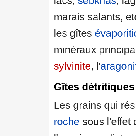
lacs,
sebkhas
, la
marais salants, etc
les gîtes
évaporit
minéraux principa
sylvinite
, l'
aragoni
Gîtes détritiques
Les grains qui ré
roche
sous l'effet d