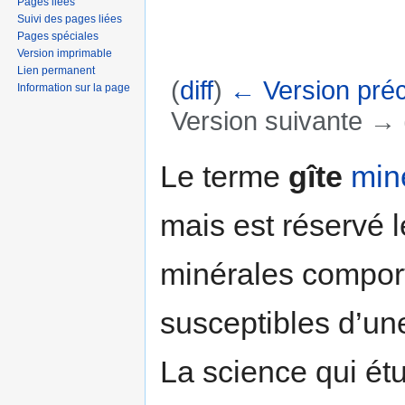
Pages liées
Suivi des pages liées
Pages spéciales
Version imprimable
Lien permanent
(
diff
)
← Version pré
Information sur la page
Version suivante → (
Aller à :
navigation
,
rechercher
Le terme
gîte
min
mais est réservé 
minérales compor
susceptibles d’une 
La science qui étu