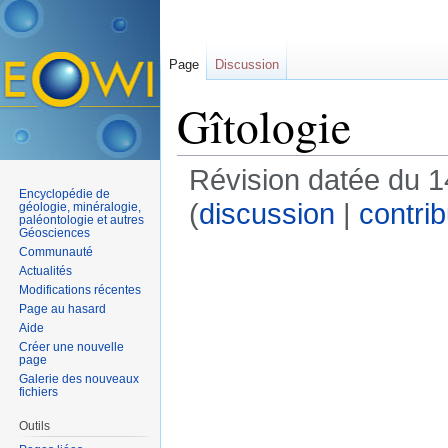
Page
Discussion
Gîtologie
Révision datée du 1
Encyclopédie de
(
discussion
|
contrib
géologie, minéralogie,
paléontologie et autres
Géosciences
Communauté
Actualités
Modifications récentes
Page au hasard
Aide
Créer une nouvelle
page
Galerie des nouveaux
fichiers
Outils