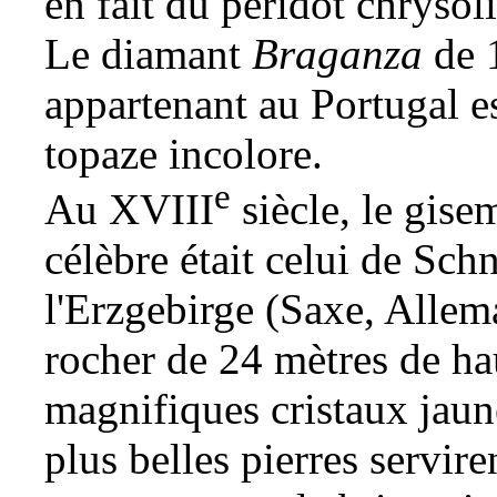
en fait du
péridot
chrysoli
Le
diamant
Braganza
de 1
appartenant au Portugal es
topaze incolore.
e
Au XVIII
siècle, le gise
célèbre était celui de Sch
l'Erzgebirge (Saxe, Allem
rocher de 24 mètres de ha
magnifiques cristaux jaun
plus belles pierres servire