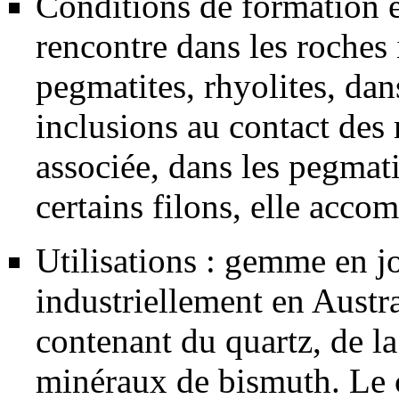
Conditions de formation e
rencontre dans les
roches
pegmatites
,
rhyolites
, dan
inclusions au contact des m
associée, dans les
pegmati
certains
filons
, elle acco
Utilisations :
gemme
en
j
industriellement en Austra
contenant du
quartz
, de l
minéraux de
bismuth
. Le