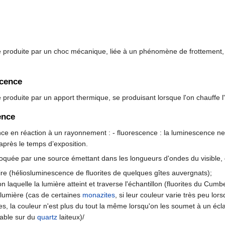
e produite par un choc mécanique, liée à un phénomène de frottement,
cence
produite par un apport thermique, se produisant lorsque l'on chauffe l'é
ence
e en réaction à un rayonnement : - fluorescence : la luminescence ne 
près le temps d’exposition.
quée par une source émettant dans les longueurs d'ondes du visible, 
aire (héliosluminescence de fluorites de quelques gîtes auvergnats);
lon laquelle la lumière atteint et traverse l'échantillon (fluorites du Cum
a lumière (cas de certaines
monazites
, si leur couleur varie très peu lor
s, la couleur n'est plus du tout la même lorsqu'on les soumet à un écla
nable sur du
quartz
laiteux)/