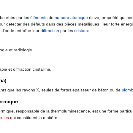
absorbés par les
éléments
de
numéro atomique
élevé, propriété qui pe
our détecter des défauts dans des pièces métalliques ; leur forte énerg
r d'onde entraîne leur
diffraction
par les
cristaux
.
ogie et radiologie.
pie et diffraction cristalline.
ma)
nts que les rayons X, seules de fortes épaisseur de béton ou de
plom
ermique
mique, responsable de la thermoluminescence, est une forme particul
cules
qui constituent la matière.