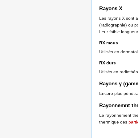
Rayons X
Les rayons X sont 
(radiographie) ou p
Leur faible longueu
RX mous
Utilisés en dermatol
RX durs
Utlisés en radiothéra
Rayons γ (gam
Encore plus pénétra
Rayonnemnt th
Le rayonnement ther
thermique des
parti