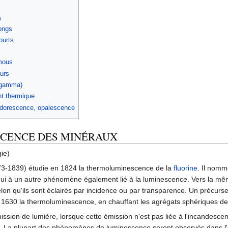
s
ongs
urts
mous
urs
(gamma)
t thermique
radorescence, opalescence
SCENCE DES MINÉRAUX
gie)
3-1839) étudie en 1824 la thermoluminescence de la
fluorine
. Il nom
hui à un autre phénomène également lié à la luminescence. Vers la mêm
lon qu'ils sont éclairés par incidence ou par transparence. Un précurse
 1630 la thermoluminescence, en chauffant les agrégats sphériques de 
ission de lumière, lorsque cette émission n'est pas liée à l'incandesc
. La plupart des phénomènes de luminescence seront observés dans l'