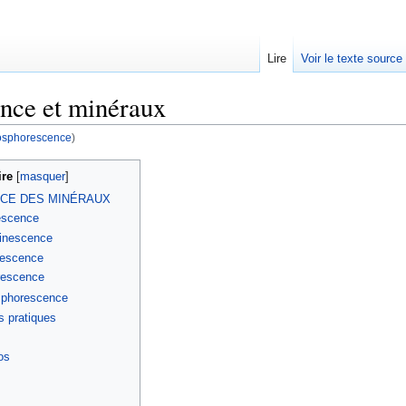
Lire
Voir le texte source
nce et minéraux
sphorescence
)
rechercher
re
[
masquer
]
NCE DES MINÉRAUX
escence
inescence
nescence
rescence
phorescence
s pratiques
os