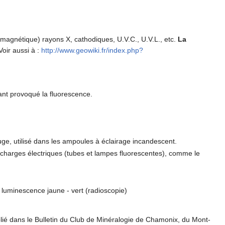
magnétique) rayons X, cathodiques, U.V.C., U.V.L., etc.
La
Voir aussi à :
http://www.geowiki.fr/index.php?
yant provoqué la fluorescence.
e, utilisé dans les ampoules à éclairage incandescent.
décharges électriques (tubes et lampes fluorescentes), comme le
luminescence jaune - vert (radioscopie)
t publié dans le Bulletin du Club de Minéralogie de Chamonix, du Mont-