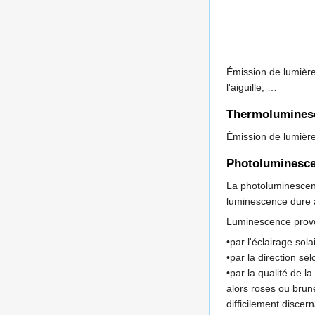
Émission de lumièr
l'aiguille, …
Thermolumines
Émission de lumière 
Photoluminesc
La photoluminescenc
luminescence dure a
Luminescence provo
•par l'éclairage sol
•par la direction se
•par la qualité de l
alors roses ou brune
difficilement discer