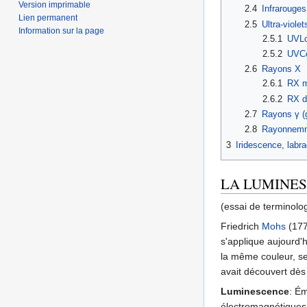
Version imprimable
2.4
Infrarouges
Lien permanent
2.5
Ultra-violet
Information sur la page
2.5.1
UVL
2.5.2
UVCo
2.6
Rayons X
2.6.1
RX 
2.6.2
RX d
2.7
Rayons γ 
2.8
Rayonnemn
3
Iridescence, lab
LA LUMINE
(essai de terminolo
Friedrich
Mohs
(177
s'applique aujourd'
la même couleur, se
avait découvert dès
Luminescence
: Ém
électromagnétiques