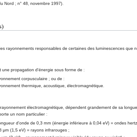
du Nord ; n° 48, novembre 1997).
s)
les rayonnements responsables de certaines des luminescences que n
 une propagation d'énergie sous forme de :
ayonnement corpusculaire ; ou de :
rayonnement thermique, acoustique, électromagnétique.
n rayonnement électromagnétique, dépendent grandement de sa longueu
orte un nom particulier :
longueur d'onde de 0,3 mm (énergie inférieure à 0,04 eV) = ondes hertz
8 μm (1,5 eV) = rayons infrarouges ;