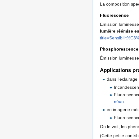
La composition spect
Fluorescence
Émission lumineuse 
lumière réémise es
title=Sensibilit%
Phosphorescence
Émission lumineuse 
Applications pr
dans l'éclairage
Incandescenc
Fluorescence
néon
.
en imagerie médi
Fluorescence
On le voit, les phé
(Cette petite contri