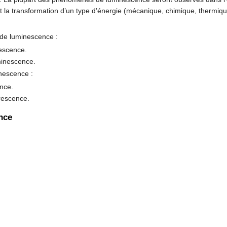
 la transformation d’un type d’énergie (mécanique, chimique, thermiq
s de luminescence :
nescence.
minescence.
nescence :
ence.
escence.
nce