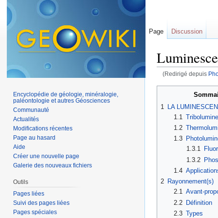
Page
Discussion
Luminesce
(Redirigé depuis
Pho
Aller à :
navigation
,
Sommai
Encyclopédie de géologie, minéralogie,
paléontologie et autres Géosciences
1
LA LUMINESCE
Communauté
1.1
Tribolumin
Actualités
1.2
Thermolum
Modifications récentes
Page au hasard
1.3
Photolumi
Aide
1.3.1
Fluo
Créer une nouvelle page
1.3.2
Phos
Galerie des nouveaux fichiers
1.4
Application
2
Rayonnement(s)
Outils
2.1
Avant-prop
Pages liées
2.2
Définition
Suivi des pages liées
Pages spéciales
2.3
Types