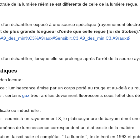
rale de la lumière réémise est différente de celle de la lumière reçue.
d'un échantillon exposé à une source spécifique (rayonnement électro
t de plus grande longueur d'onde que celle reçue (loi de Stokes)
.
C3%A9_des_min%C3%A9raux#Sensibilt.C3.A9_des_min.C3.A9raux
d'un échantillon, lorsque elle se prolonge après l'arrêt de la source a
atiques
 des locaux :
e : luminescence émise par un corps porté au rouge et au-delà du roug
 : certains
gaz
très raréfiés deviennent fluorescents sous l'effet des 
cale ou industrielle :
 : soumis à un rayonnement X, le platinocyanure de baryum émet une 
nomènes de luminescence correspondent un état excité de la matière...
bution, faisait suite et complétait " La fluorite ", texte écrit en 1993 e