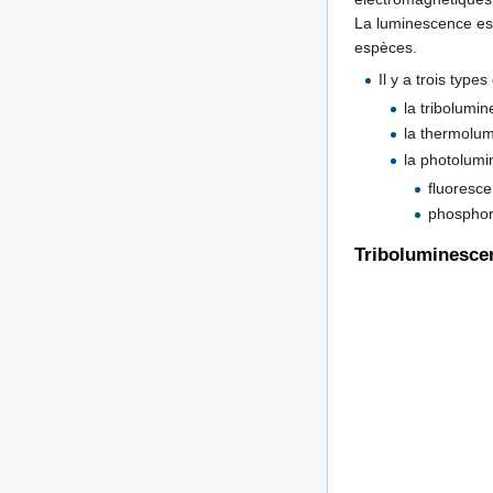
La luminescence est
espèces.
Il y a trois type
la tribolumi
la thermolu
la photolumi
fluoresc
phosphor
Triboluminesce