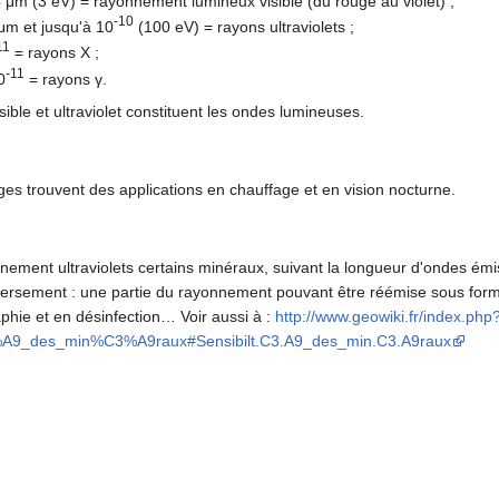
 μm (3 eV) = rayonnement lumineux visible (du rouge au violet) ;
-10
μm et jusqu'à 10
(100 eV) = rayons ultraviolets ;
11
= rayons X ;
-11
0
= rayons γ.
isible et ultraviolet constituent les ondes lumineuses.
ges trouvent des applications en chauffage et en vision nocturne.
ement ultraviolets certains minéraux, suivant la longueur d'ondes émis
iversement : une partie du rayonnement pouvant être réémise sous form
hie et en désinfection… Voir aussi à :
http://www.geowiki.fr/index.php
C3%A9_des_min%C3%A9raux#Sensibilt.C3.A9_des_min.C3.A9raux