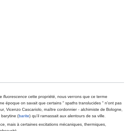
me
fluorescence
cette propriété, nous verrons que ce terme
e époque on savait que certains " spaths translucides " n'ont pas
ur, Vicenzo Cascariolo, maître cordonnier - alchimiste de Bologne,
barytine (
barite
) qu'il ramassait aux alentours de sa ville.
ence, mais à certaines excitations mécaniques, thermiques,
obscurité.