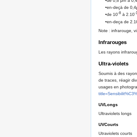
•de 0,8 μm à 0,4
•en-deçà de 0,4
-8
-
•de 10
à 2.10
•en-deça de 2.1
Note : infrarouge, v
Infrarouges
Les rayons infrarou
Ultra-violets
Soumis à des rayonn
de traces, réagir d
usages en photograp
title=Sensibilit%
UVLongs
Ultraviolets longs
UVCourts
Utraviolets courts