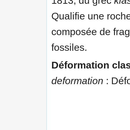
1813, du grec
kla
Qualifie une roche
composée de frag
fossiles.
Déformation cla
deformation
: Déf