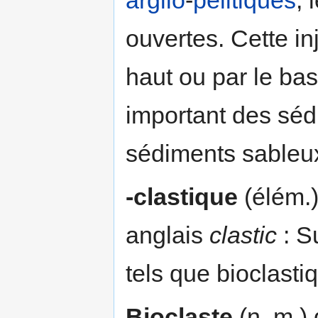
ouvertes. Cette inj
haut ou par le bas
important des séd
sédiments sableu
-clastique
(élém.)
anglais
clastic
: S
tels que bioclasti
Bioclaste
(n. m.)