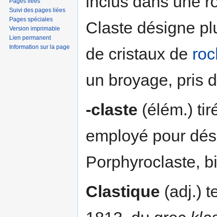
inclus dans une r
Pages liées
Suivi des pages liées
Pages spéciales
Claste désigne pl
Version imprimable
Lien permanent
Information sur la page
de cristaux de
ro
un broyage, pris 
-claste
(élém.) ti
employé pour dés
Porphyroclaste, bi
Clastique
(adj.) t