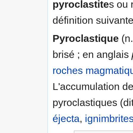
pyroclastite
s ou 
définition suivante
Pyroclastique
(n.
brisé ; en anglais
roches magmatiq
L'accumulation de
pyroclastiques (d
éjecta
,
ignimbrite