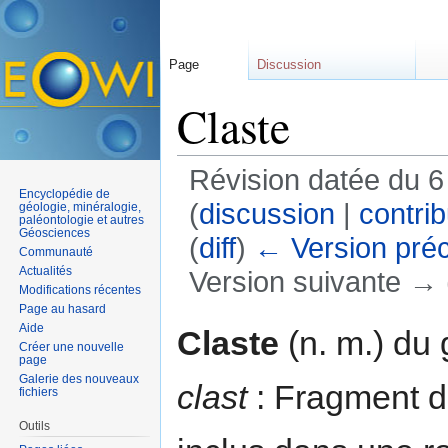
Page
Discussion
Claste
Révision datée du 
Encyclopédie de
(
discussion
|
contrib
géologie, minéralogie,
paléontologie et autres
Géosciences
(
diff
)
← Version pré
Communauté
Actualités
Version suivante → (
Modifications récentes
Aller à :
navigation
,
rechercher
Page au hasard
Aide
Claste
(n. m.) du
Créer une nouvelle
page
Galerie des nouveaux
clast
: Fragment 
fichiers
Outils