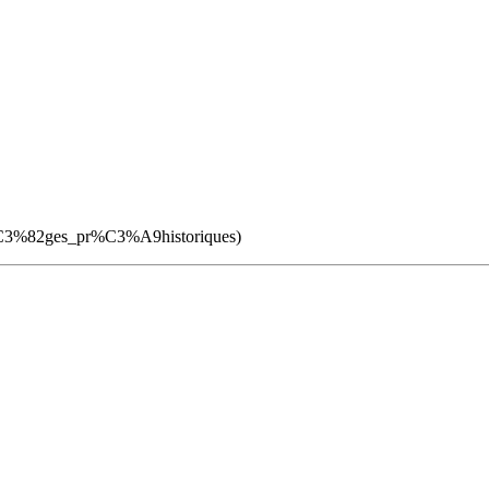
i/%C3%82ges_pr%C3%A9historiques
)