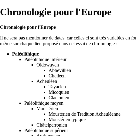
Chronologie pour l'Europe
Chronologie pour l'Europe
Il ne sera pas mentionner de dates, car celles ci sont très variables en f
même sur chaque lien proposé dans cet essai de chronologie :
Paléolithique
Paléolithique inférieur
Oldowayen
Abbevillien
Chelléen
Acheuléen
Tayacien
Micoquien
Clactonien
Paléolithique moyen
Moustérien
Moustérien de Tradition Acheuléenne
Moustérien typique
Châtelperronien
Paléolithique supérieur
Aurignacien