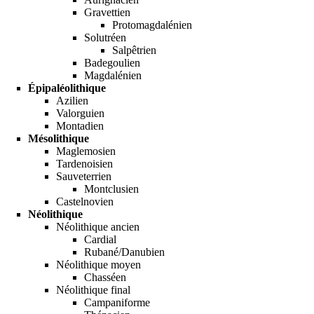
Gravettien
Protomagdalénien
Solutréen
Salpêtrien
Badegoulien
Magdalénien
Épipaléolithique
Azilien
Valorguien
Montadien
Mésolithique
Maglemosien
Tardenoisien
Sauveterrien
Montclusien
Castelnovien
Néolithique
Néolithique ancien
Cardial
Rubané
/
Danubien
Néolithique moyen
Chasséen
Néolithique final
Campaniforme