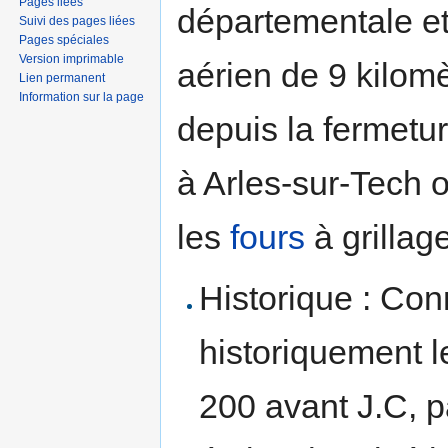
Pages liées
départementale et
Suivi des pages liées
Pages spéciales
Version imprimable
aérien de 9 kilom
Lien permanent
Information sur la page
depuis la fermetur
à Arles-sur-Tech o
les
fours
à grillage
Historique : Co
historiquement le
200 avant J.C, p