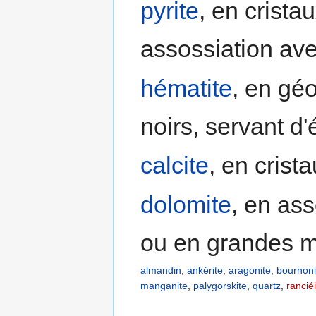
pyrite
, en crista
assossiation avec
hématite
, en gé
noirs, servant d'
calcite
, en crist
dolomite
, en ass
ou en grandes 
almandin
,
ankérite
,
aragonite
,
bournoni
manganite
,
palygorskite
,
quartz
,
rancié