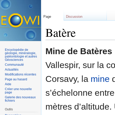
Page
Discussion
Batère
Aller à :
navigation
,
rechercher
Mine de Batères
Encyclopédie de
géologie, minéralogie,
paléontologie et autres
Géosciences
Vallespir, sur la
Communauté
Actualités
Modifications récentes
Corsavy, la
mine
d
Page au hasard
Aide
Créer une nouvelle
s’échelonne entre
page
Galerie des nouveaux
fichiers
mètres d’altitude.
Outils