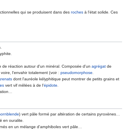
tionnelles qui se produisent dans des
roches
à l'état solide. Ces
.
yphite.
e de réaction autour d'un minéral. Composée d'un
agrégat
de
 voire, l'envahir totalement (voir :
pseudomorphose
.
grenats
dont l'auréole kélyphitique peut montrer de petits grains et
tes
vert vif mêlées à de l'
épidote
.
sation…
hornblende
) vert pâle formé par altération de certains pyroxènes…
é en ouralite.
formés en un mélange d'amphiboles vert pâle…