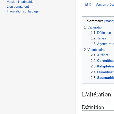
Version imprimable
(
diff
)
← Version préc
Lien permanent
Aller à :
navigation
,
Information sur la page
Sommaire
[
masq
1
L'altération
1.1
Définition
1.2
Types
1.3
Agents et 
2
Vocabulaire
2.1
Altérite
2.2
Coronitisa
2.3
Kélyphitis
2.4
Ouralitisat
2.5
Saussuriti
L'altération
Définition