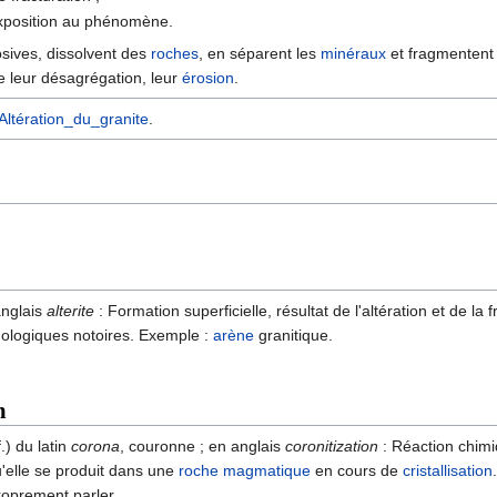
exposition au phénomène.
sives, dissolvent des
roches
, en séparent les
minéraux
et fragmentent l
te leur désagrégation, leur
érosion
.
Altération_du_granite
.
 anglais
alterite
: Formation superficielle, résultat de l'altération et de l
ologiques notoires. Exemple :
arène
granitique.
n
f.) du latin
corona
, couronne ; en anglais
coronitization
: Réaction chimi
u'elle se produit dans une
roche magmatique
en cours de
cristallisation
roprement parler.