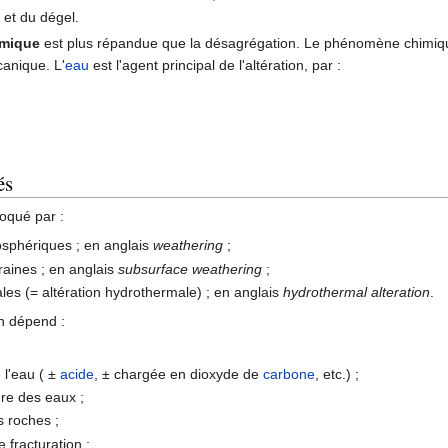
 et du dégel.
imique
est plus répandue que la désagrégation. Le phénomène chimiq
nique. L'
eau
est l'agent principal de l'altération, par :
és
voqué par :
osphériques ; en anglais
weathering
;
raines ; en anglais
subsurface weathering
;
les (= altération hydrothermale) ; en anglais
hydrothermal alteration
.
on dépend :
 l'eau ( ±
acide
, ± chargée en dioxyde de
carbone
, etc.) ;
ure des eaux ;
s roches ;
 fracturation ;