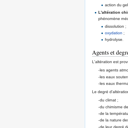
action du gel
L'altération ch
phénomène méca
dissolution ;
oxydation
;
hydrolyse.
Agents et degr
L'altération est pro
-les agents atm
-les eaux souter
-les eaux therma
Le degré d'altérati
-du climat ;
-du chimisme de
-de la températ
-de la nature de
-de leur degré de