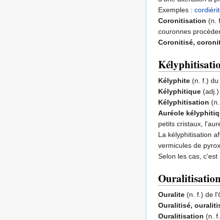
Exemples :
cordiéri
Coronitisation
(n. 
couronnes procède
Coronitisé, coroni
Kélyphitisati
Kélyphite
(n. f.) d
Kélyphitique
(adj.)
Kélyphitisation
(n.
Auréole kélyphiti
petits cristaux, l'au
La kélyphitisation a
vermicules de pyrox
Selon les cas, c'est
Ouralitisatio
Ouralite
(n. f.) de l'
Ouralitisé, ouralit
Ouralitisation
(n. f