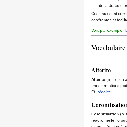
-de la durée d'
Ces eaux sont corro
cohérentes et facili
Voir, par exemple, l'
Vocabulaire
Altérite
Altérite
(n. f.) ; en
transformations péd
Cf.
régolite
.
Coronitisatio
Coronitisation
(n. 
réactionnelle, lorsq
d'une altération à p