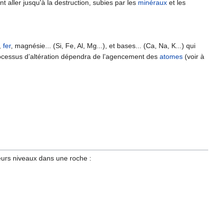
t aller jusqu'à la destruction, subies par les
minéraux
et les
,
fer
, magnésie... (Si, Fe, Al, Mg...), et bases... (Ca, Na, K...) qui
ocessus d’altération dépendra de l’agencement des
atomes
(voir à
ieurs niveaux dans une roche :