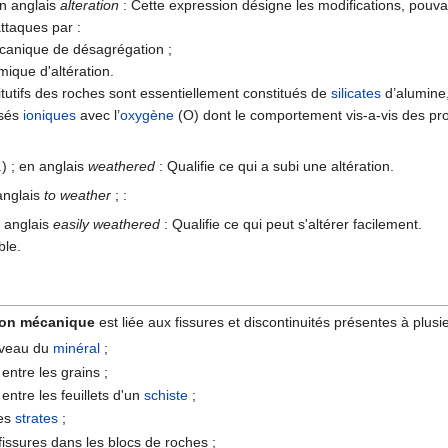
 en anglais
alteration
: Cette expression désigne les modifications, pouvan
attaques par :
anique de désagrégation ;
ique d'altération.
tutifs des roches sont essentiellement constitués de
silicates
d’alumine
osés
ioniques
avec l’
oxygène
(O) dont le comportement vis-a-vis des pr
.) ; en anglais
weathered
: Qualifie ce qui a subi une altération.
 anglais
to weather
; :
n anglais
easily weathered
: Qualifie ce qui peut s'altérer facilement.
ble.
ion mécanique
est liée aux fissures et discontinuités présentes à plus
iveau du
minéral
;
 entre les grains ;
 entre les feuillets d'un
schiste
;
les
strates
;
fissures dans les blocs de roches ;