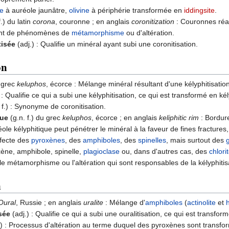
te
à auréole jaunâtre,
olivine
à périphérie transformée en
iddingsite
.
f.) du latin
corona
, couronne ; en anglais
coronitization
: Couronnes réac
nt de phénomènes de
métamorphisme
ou d'altération.
tisée
(adj.) : Qualifie un minéral ayant subi une coronitisation.
on
u grec
keluphos
, écorce : Mélange minéral résultant d'une kélyphitisation
 : Qualifie ce qui a subi une kélyphitisation, ce qui est transformé en kél
 f.) : Synonyme de coronitisation.
que
(g.n. f.) du grec
keluphos
, écorce ; en anglais
keliphitic rim
: Bordur
réole kélyphitique peut pénétrer le minéral à la faveur de fines fractures,
ffecte des
pyroxènes
, des
amphiboles
, des
spinelles
, mais surtout des
ène, amphibole, spinelle,
plagioclase
ou, dans d'autres cas, des
chlori
 le métamorphisme ou l'altération qui sont responsables de la kélyphiti
n
Oural
, Russie ; en anglais
uralite
: Mélange d'
amphiboles
(
actinolite
et
isée
(adj.) : Qualifie ce qui a subi une ouralitisation, ce qui est transform
.) : Processus d'altération au terme duquel des pyroxènes sont trans