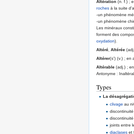
Altération
(n. f.) ;
roches
à la suite d'
-un phénomène méc
-un phénomène chim
Les minéraux consti
forment des comp
oxydation
).
Altéré
,
Altérée
(adj
Altérer
(s') (v.) ; en
Altérable
(adj.) ; e
Antonyme : Inaltéra
Types
La désagrégat
clivage
au n
discontinuité
discontinuité
joints entre 
diaclases
et 