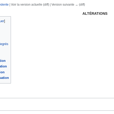
édente
| Voir la version actuelle (diff) | Version suivante → (diff)
rechercher
ALTÉRATIONS
uer
]
degrés
tion
ation
ion
sation