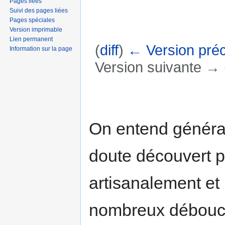
Pages liées
Suivi des pages liées
Pages spéciales
Version imprimable
Lien permanent
(
diff
)
← Version pré
Information sur la page
Version suivante → (
Aller à :
navigation
,
rechercher
On entend général
doute découvert p
artisanalement et 
nombreux débouché