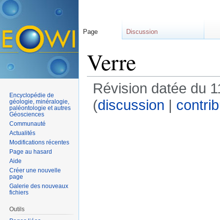
Page
Discussion
Verre
Révision datée du 1
Encyclopédie de
(
discussion
|
contrib
géologie, minéralogie,
paléontologie et autres
Géosciences
Communauté
Actualités
Modifications récentes
Page au hasard
Aide
Créer une nouvelle
page
Galerie des nouveaux
fichiers
Outils