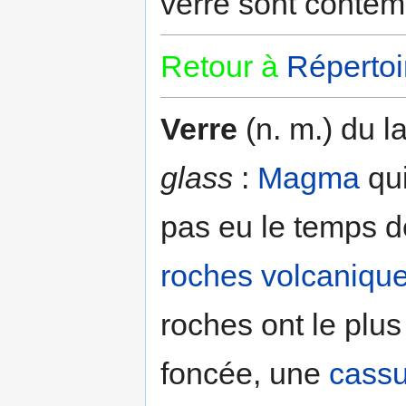
verre sont contem
Retour à
Répertoi
Verre
(n. m.) du l
glass
:
Magma
qui
pas eu le temps 
roches volcaniqu
roches ont le plu
foncée, une
cassu