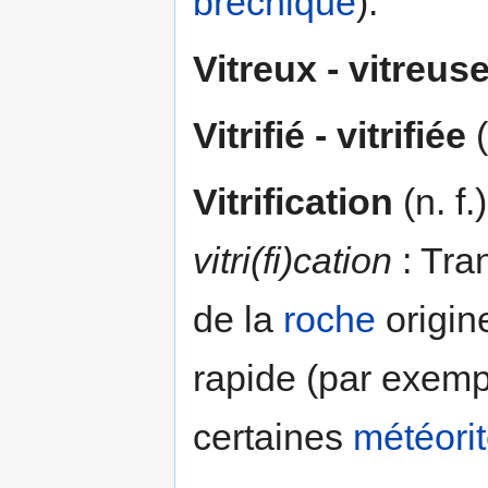
bréchique
).
Vitreux - vitreus
Vitrifié - vitrifiée
(
Vitrification
(n. f.
vitri(fi)cation
: Tra
de la
roche
origine
rapide (par exemp
certaines
météori