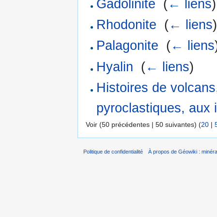
Gadolinite
‎
(
← liens
)
Rhodonite
‎
(
← liens
Palagonite
‎
(
← liens
Hyalin
‎
(
← liens
)
Histoires de volcan
pyroclastiques, aux 
Voir (50 précédentes | 50 suivantes) (
20
|
Politique de confidentialité
À propos de Géowiki : minérau