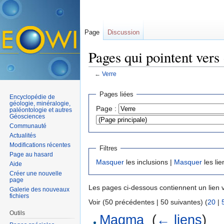
Page
Discussion
Pages qui pointent vers
←
Verre
Aller à :
navigation
,
rechercher
Pages liées
Encyclopédie de
géologie, minéralogie,
Page :
paléontologie et autres
Géosciences
Communauté
Actualités
Modifications récentes
Filtres
Page au hasard
Masquer
les inclusions |
Masquer
les lie
Aide
Créer une nouvelle
page
Les pages ci-dessous contiennent un lien 
Galerie des nouveaux
fichiers
Voir (50 précédentes | 50 suivantes) (
20
|
Outils
Magma
‎
(
← liens
)