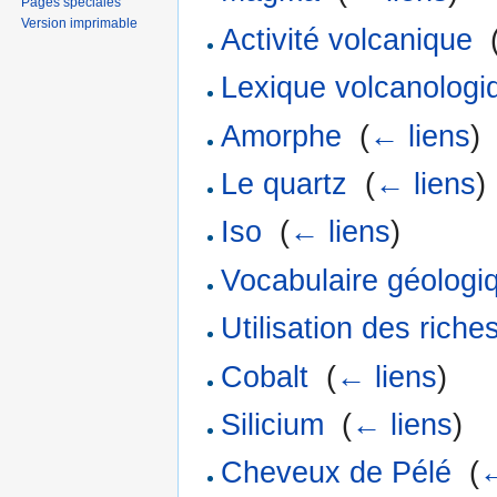
Pages spéciales
Version imprimable
Activité volcanique
‎
Lexique volcanologi
Amorphe
‎
(
← liens
)
Le quartz
‎
(
← liens
)
Iso
‎
(
← liens
)
Vocabulaire géologi
Utilisation des rich
Cobalt
‎
(
← liens
)
Silicium
‎
(
← liens
)
Cheveux de Pélé
‎
(
←